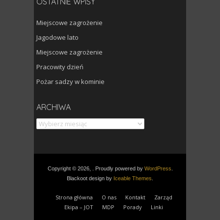
OSTATNIE WPISY
Miejscowe zagrożenie
Jagodowe lato
Miejscowe zagrożenie
Pracowity dzień
Pożar sadzy w kominie
Archiwa
ARCHIWA
Copyright © 2026, . Proudly powered by
WordPress
.
Blackoot design by
Iceable Themes
.
Strona główna
O nas
Kontakt
Zarząd
Ekipa – JOT
MDP
Porady
Linki