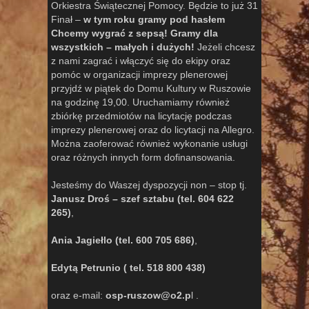
Orkiestra Świątecznej Pomocy. Będzie to już 31
Finał –
w tym roku gramy pod hasłem
Chcemy wygrać z sepsą! Gramy dla
wszystkich – małych i dużych!
Jeżeli chcesz
z nami zagrać i włączyć się do ekipy oraz
pomóc w organizacji imprezy plenerowej
przyjdź w piątek do Domu Kultury w Ruszowie
na godzinę 19,00. Uruchamiamy również
zbiórkę przedmiotów na licytację podczas
imprezy plenerowej oraz do licytacji na Allegro.
Można zaoferować również wykonanie usługi
oraz różnych innych form dofinansowania.
Jesteśmy do Waszej dyspozycji non – stop tj.
Janusz Droś – szef sztabu (tel. 604 622
265)
,
Ania Jagiełlo (tel. 600 705 686)
,
Edytą Petrunio ( tel. 518 800 438)
oraz e-mail:
osp-ruszow@o2.p
l .