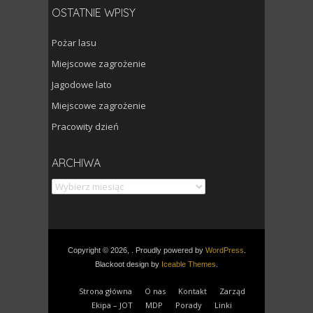
OSTATNIE WPISY
Pożar lasu
Miejscowe zagrożenie
Jagodowe lato
Miejscowe zagrożenie
Pracowity dzień
Archiwa
ARCHIWA
Copyright © 2026, . Proudly powered by
WordPress
.
Blackoot design by
Iceable Themes
.
Strona główna
O nas
Kontakt
Zarząd
Ekipa – JOT
MDP
Porady
Linki