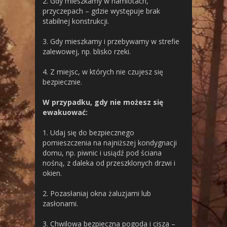
2. Gdy mieszkamy w namiotach,
przyczepach – gdzie występuje brak
stabilnej konstrukcji.
3. Gdy mieszkamy i przebywamy w strefie
zalewowej, np. blisko rzeki.
4. Z miejsc, w których nie czujesz się
bezpiecznie.
W przypadku, gdy nie możesz się
ewakuować:
1. Udaj się do bezpiecznego
pomieszczenia na najniższej kondygnacji
domu, np. piwnic i usiądź pod ściana
nośną, z daleka od przeszklonych drzwi i
okien.
2. Pozasłaniaj okna żaluzjami lub
zasłonami.
3. Chwilowa bezpieczna pogoda i cisza –