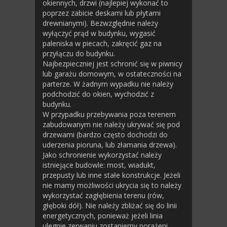
okiennych, drzwi (najlepiej wykonać to
poprzez zabicie deskami lub płytami
drewnianymi). Bezwzględnie należy
wyłączyć prąd w budynku, wygasić
paleniska w piecach, zakręcić gaz na
przyłączu do budynku.
Najbezpieczniej jest schronić się w piwnicy
lub garażu domowym, w ostateczności na
parterze. W żadnym wypadku nie należy
podchodzić do okien, wychodzić z
budynku.
W przypadku przebywania poza terenem
zabudowanym nie należy ukrywać się pod
drzewami (bardzo często dochodzi do
uderzenia pioruna, lub złamania drzewa).
Jako schronienie wykorzystać należy
istniejące budowle: most, wiadukt,
przepusty lub inne stałe konstrukcje. Jeżeli
nie mamy możliwości ukrycia się to należy
wykorzystać zagłębienia terenu (rów,
głęboki dół). Nie należy zbliżać się do linii
energetycznych, ponieważ jeżeli linia
ulegnie zerwaniu zostaniemy porażeni