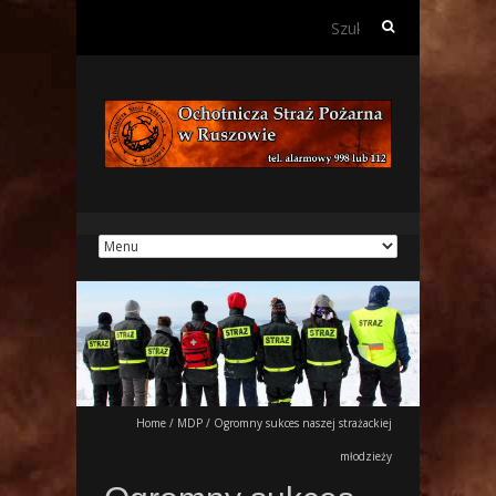
Szukaj:
Home
/
MDP
/
Ogromny sukces naszej strażackiej
młodzieży