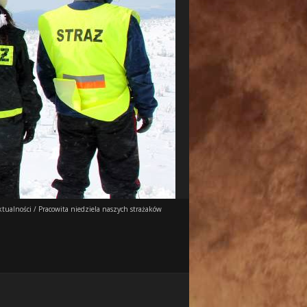
ktualności
/
Pracowita niedziela naszych strażaków