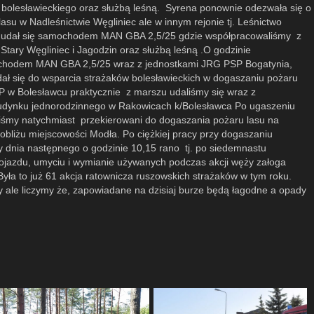
 bolesławieckiego oraz służbą leśną. Syrena ponownie odezwała się o
asu w Nadleśnictwie Węgliniec ale w innym rejonie tj. Leśnictwo
p udał się samochodem MAN GBA 2,5/25 gdzie współpracowaliśmy z
ary Węgliniec i Jagodzin oraz służbą leśną .O godzinie
chodem MAN GBA 2,5/25 wraz z jednostkami JRG PSP Bogatynia,
ał się do wsparcia strażaków bolesławieckich w dogaszaniu pożaru
P w Bolesławcu praktycznie z marszu udaliśmy się wraz z
udynku jednorodzinnego w Rakowicach k/Bolesławca Po ugaszeniu
iśmy natychmiast przekierowani do dogaszania pożaru lasu na
bliżu miejscowości Modła. Po ciężkiej pracy przy dogaszaniu
y dnia następnego o godzinie 10,15 rano tj. po siedemnastu
pojazdu, umyciu i wymianie używanych podczas akcji węży załoga
yła to już 61 akcja ratownicza ruszowskich strażaków w tym roku.
y ale liczymy że, zapowiadane na dzisiaj burze będą łagodne a opady