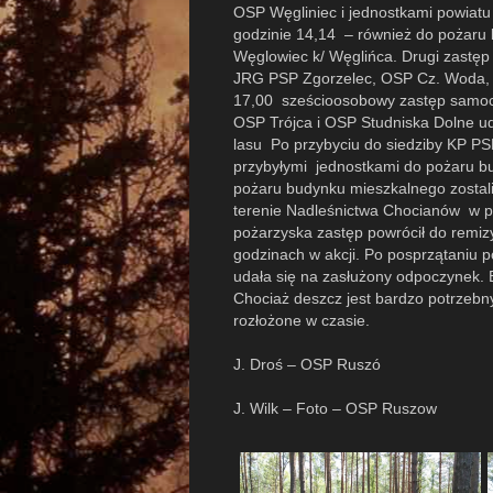
OSP Węgliniec i jednostkami powiatu
godzinie 14,14 – również do pożaru l
Węglowiec k/ Węglińca. Drugi zastę
JRG PSP Zgorzelec, OSP Cz. Woda, St
17,00 sześcioosobowy zastęp samo
OSP Trójca i OSP Studniska Dolne ud
lasu Po przybyciu do siedziby KP PS
przybyłymi jednostkami do pożaru b
pożaru budynku mieszkalnego zostal
terenie Nadleśnictwa Chocianów w po
pożarzyska zastęp powrócił do remiz
godzinach w akcji. Po posprzątaniu 
udała się na zasłużony odpoczynek. B
Chociaż deszcz jest bardzo potrzebn
rozłożone w czasie.
J. Droś – OSP Ruszó
J. Wilk – Foto – OSP Ruszow