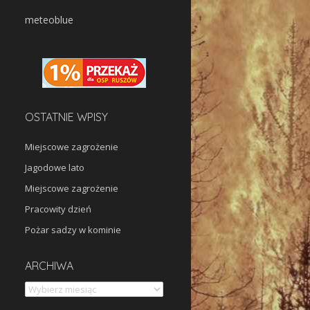
meteoblue
OSTATNIE WPISY
Miejscowe zagrożenie
Jagodowe lato
Miejscowe zagrożenie
Pracowity dzień
Pożar sadzy w kominie
Archiwa
ARCHIWA