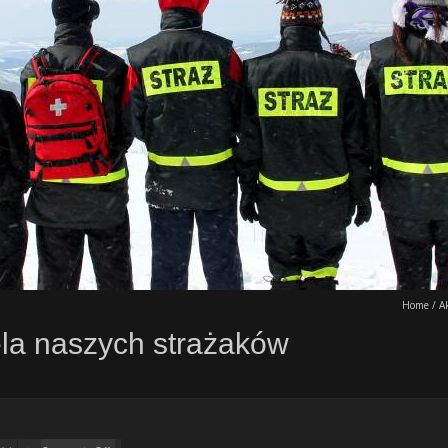
Home
/
A
ela naszych strażaków