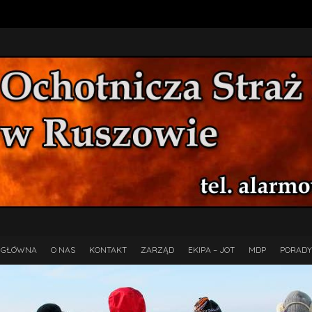
 GŁÓWNA
O NAS
KONTAKT
ZARZĄD
EKIPA – JOT
MDP
PORADY