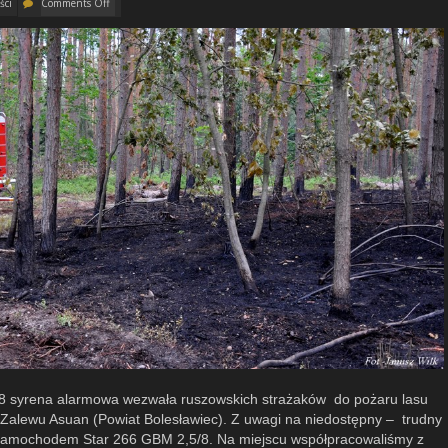
ści
Comments Off
,58 syrena alarmowa wezwała ruszowskich strażaków do pożaru lasu
/ Zalewu Asuan (Powiat Bolesławiec). Z uwagi na niedostępny – trudny
ł samochodem Star 266 GBM 2,5/8. Na miejscu współpracowaliśmy z