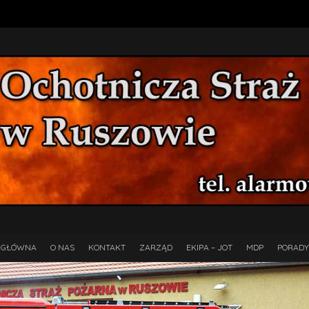
 GŁÓWNA
O NAS
KONTAKT
ZARZĄD
EKIPA – JOT
MDP
PORADY