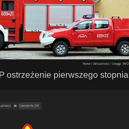
Home
/
Aktualności
/
Uwaga: IMGW-
ostrzeżenie pierwszego stopnia „
ualności
Comments Off