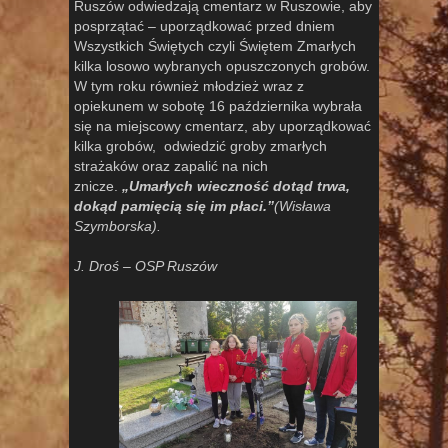
Ruszów odwiedzają cmentarz w Ruszowie, aby
posprzątać – uporządkować przed dniem
Wszystkich Świętych czyli Świętem Zmarłych
kilka losowo wybranych opuszczonych grobów.
W tym roku również młodzież wraz z
opiekunem w sobotę 16 października wybrała
się na miejscowy cmentarz, aby uporządkować
kilka grobów, odwiedzić groby zmarłych
strażaków oraz zapalić na nich
znicze.
„Umarłych wieczność dotąd trwa,
dokąd pamięcią się im płaci.”
(Wisława
Szymborska).
J. Droś – OSP Ruszów