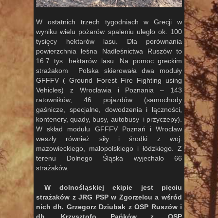
W ostatnich trzech tygodniach w Grecji w
wyniku wielu pożarów spaleniu uległo ok. 100
tysięcy hektarów lasu. Dla porównania
powierzchnia leśna Nadleśnictwa Ruszów to
16.7 tys. hektarów lasu. Na pomoc greckim
strażakom Polska skierowała dwa moduły
GFFFV ( Ground Forest Fire Fighting using
Vehicles) z Wrocławia i Poznania – 143
ratowników, 46 pojazdów (samochody
gaśnicze, specjalne, dowodzenia i łączności,
kontenery, quady, busy, autobusy i przyczepy).
W skład modułu GFFFV Poznań i Wrocław
weszły również siły i środki z woj.
mazowieckiego, małopolskiego i łódzkiego. Z
terenu Dolnego Śląska wyjechało 66
strażaków.
W dolnośląskiej ekipie jest pięciu
strażaków z JRG PSP w Zgorzelcu a wśród
nich dh. Grzegorz Dziubak z OSP Ruszów i
dh. Krzysztofo Pańków z OSP