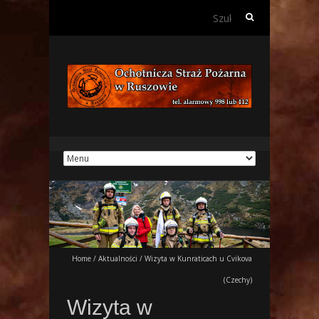
Szukaj:
Home
/
Aktualności
/
Wizyta w Kunraticach u Cvikova
(Czechy)
Wizyta w