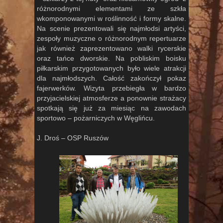
różnorodnymi elementami ze szkła
wkomponowanymi w roślinność i formy skalne.
Na scenie prezentowali się najmłodsi artyści,
zespoły muzyczne o różnorodnym repertuarze
jak również zaprezentowano walki rycerskie
oraz tańce dworskie. Na pobliskim boisku
piłkarskim przygotowanych było wiele atrakcji
dla najmłodszych. Całość zakończył pokaz
fajerwerków. Wizyta przebiegła w bardzo
przyjacielskiej atmosferze a ponownie strażacy
spotkają się już za miesiąc na zawodach
sportowo – pożarniczych w Węglińcu.
J. Droś – OSP Ruszów