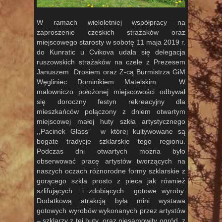
W ramach wieloletniej współpracy na
zaproszenie czeskich strażaków oraz
miejscowego starosty w sobotę 11 maja 2019 r.
do Kunratic u Cvikova udała się delegacja
ruszowskich strażaków na czele z Prezesem
Januszem Drosiem oraz Z-cą Burmistrza GiM
Węgliniec Dominikiem Matelskim. W
malowniczo położonej miejscowości odbywał
się doroczny festyn rekreacyjny dla
mieszkańców połączony z dniem otwartym
miejscowej małej huty szkła artystycznego
,,Pacinek Glass” w której kultywowane są
bogate tradycje szklarskie tego regionu.
Podczas dni otwartych można było
obserwować pracę artystów tworzących na
naszych oczach różnorodne formy szklarskie z
gorącego szkła prosto z pieca jak również
szlifujących i zdobiących gotowe wyroby.
Dodatkową atrakcją była mini wystawa
gotowych wyrobów wykonanych przez artystów
– szklarzy z tej huty oraz niesamowity ogród z