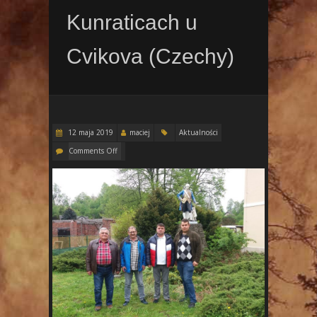
Kunraticach u
Cvikova (Czechy)
12 maja 2019
maciej
Aktualności
Comments Off