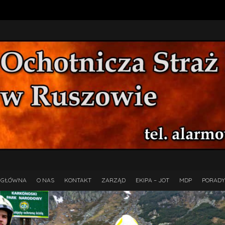
 GŁÓWNA
O NAS
KONTAKT
ZARZĄD
EKIPA – JOT
MDP
PORADY