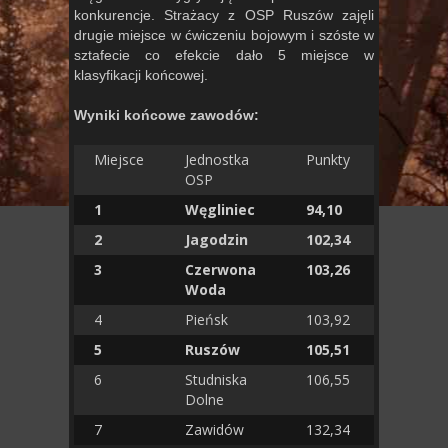
konkurencje. Strażacy z OSP Ruszów zajęli
drugie miejsce w ćwiczeniu bojowym i szóste w
sztafecie co efekcie dało 5 miejsce w
klasyfikacji końcowej.
Wyniki końcowe zawodów:
Miejsce
Jednostka
Punkty
OSP
1
Węgliniec
94,10
2
Jagodzin
102,34
3
Czerwona
103,26
Woda
4
Pieńsk
103,92
5
Ruszów
105,51
6
Studniska
106,55
Dolne
7
Zawidów
132,34