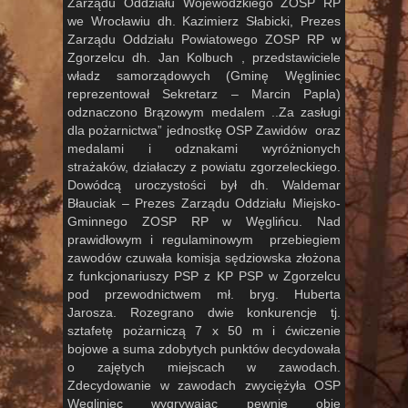
Zarządu Oddziału Wojewódzkiego ZOSP RP
we Wrocławiu dh. Kazimierz Słabicki, Prezes
Zarządu Oddziału Powiatowego ZOSP RP w
Zgorzelcu dh. Jan Kolbuch , przedstawiciele
władz samorządowych (Gminę Węgliniec
reprezentował Sekretarz – Marcin Papla)
odznaczono Brązowym medalem ..Za zasługi
dla pożarnictwa” jednostkę OSP Zawidów oraz
medalami i odznakami wyróżnionych
strażaków, działaczy z powiatu zgorzeleckiego.
Dowódcą uroczystości był dh. Waldemar
Błauciak – Prezes Zarządu Oddziału Miejsko-
Gminnego ZOSP RP w Węglińcu. Nad
prawidłowym i regulaminowym przebiegiem
zawodów czuwała komisja sędziowska złożona
z funkcjonariuszy PSP z KP PSP w Zgorzelcu
pod przewodnictwem mł. bryg. Huberta
Jarosza. Rozegrano dwie konkurencje tj.
sztafetę pożarniczą 7 x 50 m i ćwiczenie
bojowe a suma zdobytych punktów decydowała
o zajętych miejscach w zawodach.
Zdecydowanie w zawodach zwyciężyła OSP
Węgliniec wygrywając pewnie obie