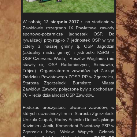
W sobotę
12 sierpnia 2017
r. na stadionie w
Zawidowie rozegrano IX Powiatowe zawody
sportowo-pożarnicze jednostek OSP. Do
rywalizacji przystąpiło 7 jednostek OSP w tym
cztery z naszej gminy tj. OSP Jagodzin
(aktualny mistrz gminy) i jednostki KSRG –
OSP Czerwona Woda, Ruszów, Węgliniec (nie
stawiły się OSP Radomierzyce, Sieniawka,
Trójca). Organizatorem zawodów był Zarząd
Oddziału Powiatowego ZOSP RP w Zgorzelcu,
Starosta Zgorzelecki, Burmistrz Miasta
Zawidów. Zawody połączone były z obchodami
70 – lecia działalności OSP Zawidów.
Podczas uroczystości otwarcia zawodów, w
których uczestniczyli m.in. Starosta Zgorzelecki
Urszula Ciupak, Radny Sejmiku Dolnośląskiego
Kazimierz Janik, Komendant Powiatowy PSP w
Zgorzelcu bryg. Wisław Wypych, Członek