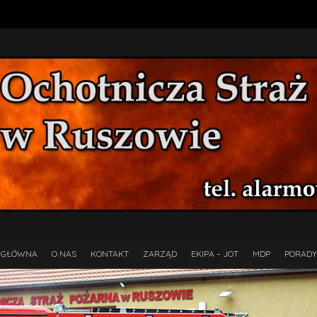
 GŁÓWNA
O NAS
KONTAKT
ZARZĄD
EKIPA – JOT
MDP
PORADY