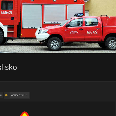
lisko
ci
Comments Off