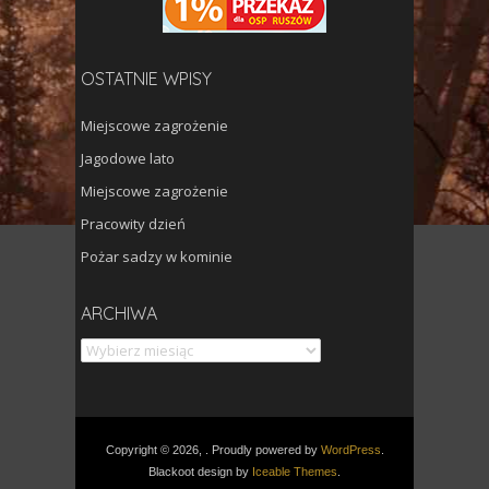
OSTATNIE WPISY
Miejscowe zagrożenie
Jagodowe lato
Miejscowe zagrożenie
Pracowity dzień
Pożar sadzy w kominie
Archiwa
ARCHIWA
Copyright © 2026, . Proudly powered by
WordPress
.
Blackoot design by
Iceable Themes
.