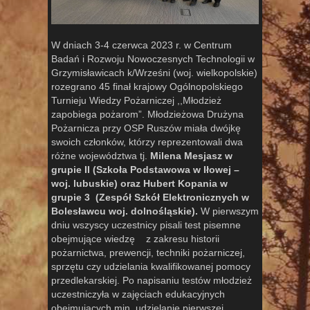
W dniach 3-4 czerwca 2023 r. w Centrum
Badań i Rozwoju Nowoczesnych Technologii w
Grzymisławicach k/Wrześni (woj. wielkopolskie)
rozegrano 45 finał krajowy Ogólnopolskiego
Turnieju Wiedzy Pożarniczej ,,Młodzież
zapobiega pożarom”. Młodzieżowa Drużyna
Pożarnicza przy OSP Ruszów miała dwójkę
swoich członków, którzy reprezentowali dwa
różne województwa tj.
Milena Mesjasz w
grupie II (Szkoła Podstawowa w Iłowej –
woj. lubuskie) oraz Hubert Kopania w
grupie 3 (Zespół Szkół Elektronicznych w
Bolesławcu woj. dolnośląskie).
W pierwszym
dniu wszyscy uczestnicy pisali test pisemne
obejmujące wiedzę z zakresu historii
pożarnictwa, prewencji, techniki pożarniczej,
sprzętu czy udzielania kwalifikowanej pomocy
przedlekarskiej. Po napisaniu testów młodzież
uczestniczyła w zajęciach edukacyjnych
obejmujących min. udzielanie pierwszej