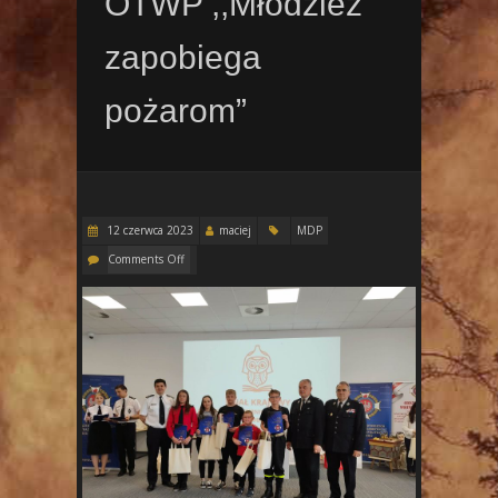
OTWP ,,Młodzież
zapobiega
pożarom”
12 czerwca 2023
maciej
MDP
Comments Off