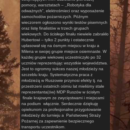
pomocy, warsztatach – ,,Robotyka dla
odważnych”, elektrośmieci oraz wyposażenie
samochodów pożarniczych. Późnym
wieczorem ogłoszono wyniki testów pisemnych
oraz listę finalistów w trzech grupach
wiekowych. Do ścisłego finału niewiele zabrakło
Hubertowi – tylko 2 punkty i ostatecznie
uplasował się na ósmym miejscu w kraju a
Milena w swojej grupie miejsce osiemnaste. W
każdej grupie wiekowej uczestniczyło po 32
uczniów reprezentując wszystkie województwa.
Jest to ogromny sukces naszej młodzieży na
szczeblu kraju. Systematyczna praca z
młodzieżą w Ruszowie przynosi efekty tj. na
przestrzeni ostatnich ośmiu lat mieliśmy stale
reprezentanta(ów) MDP Ruszów w ścisłym
finale krajowym ze zwycięstwami i miejscami
na podium włącznie. Serdecznie dziękuję
opiekunom za profesjonalne przygotowanie
młodzieży do turnieju a Państwowej Straży
Pożarnej za zapewnienie bezpiecznego
transportu uczestnikom.