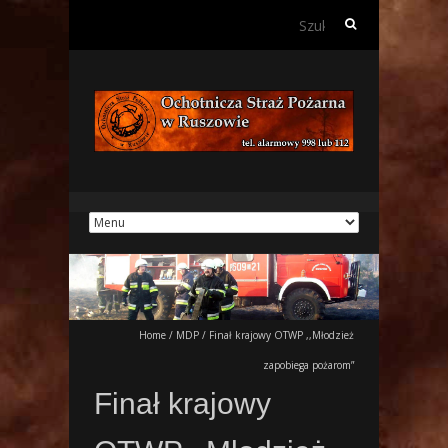
Szukaj:
Home
/
MDP
/
Finał krajowy OTWP ,,Młodzież
zapobiega pożarom”
Finał krajowy