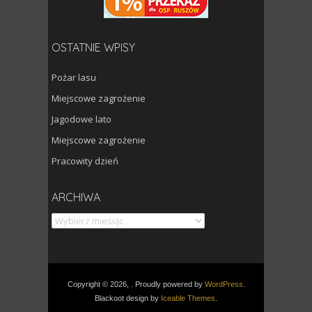
OSTATNIE WPISY
Pożar lasu
Miejscowe zagrożenie
Jagodowe lato
Miejscowe zagrożenie
Pracowity dzień
Archiwa
ARCHIWA
Copyright © 2026, . Proudly powered by
WordPress
.
Blackoot design by
Iceable Themes
.