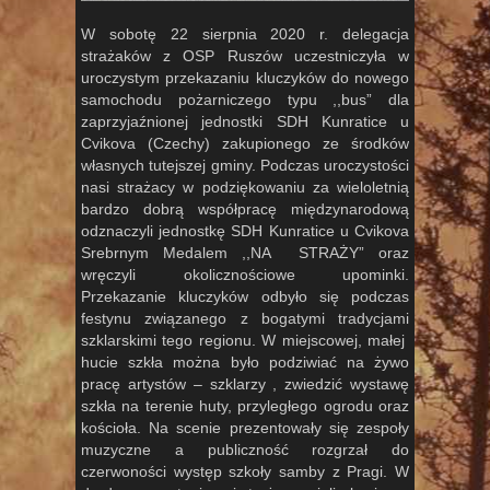
W sobotę 22 sierpnia 2020 r. delegacja
strażaków z OSP Ruszów uczestniczyła w
uroczystym przekazaniu kluczyków do nowego
samochodu pożarniczego typu ,,bus” dla
zaprzyjaźnionej jednostki SDH Kunratice u
Cvikova (Czechy) zakupionego ze środków
własnych tutejszej gminy. Podczas uroczystości
nasi strażacy w podziękowaniu za wieloletnią
bardzo dobrą współpracę międzynarodową
odznaczyli jednostkę SDH Kunratice u Cvikova
Srebrnym Medalem ,,NA STRAŻY” oraz
wręczyli okolicznościowe upominki.
Przekazanie kluczyków odbyło się podczas
festynu związanego z bogatymi tradycjami
szklarskimi tego regionu. W miejscowej, małej
hucie szkła można było podziwiać na żywo
pracę artystów – szklarzy , zwiedzić wystawę
szkła na terenie huty, przyległego ogrodu oraz
kościoła. Na scenie prezentowały się zespoły
muzyczne a publiczność rozgrzał do
czerwoności występ szkoły samby z Pragi. W