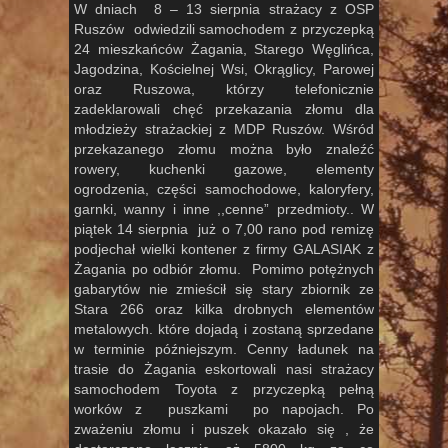
W dniach 8 – 13 sierpnia strażacy z OSP
Ruszów odwiedzili samochodem z przyczepką
24 mieszkańców Żagania, Starego Węglińca,
Jagodzina, Kościelnej Wsi, Okrąglicy, Parowej
oraz Ruszowa, którzy telefonicznie
zadeklarowali chęć przekazania złomu dla
młodzieży strażackiej z MDP Ruszów. Wśród
przekazanego złomu można było znaleźć
rowery, kuchenki gazowe, elementy
ogrodzenia, części samochodowe, kaloryfery,
garnki, wanny i inne ,,cenne” przedmioty.. W
piątek 14 sierpnia już o 7,00 rano pod remizę
podjechał wielki kontener z firmy GALASIAK z
Żagania po odbiór złomu. Pomimo potężnych
gabarytów nie zmieścił się stary zbiornik ze
Stara 266 oraz kilka drobnych elementów
metalowych. które dojadą i zostaną sprzedane
w terminie późniejszym. Cenny ładunek na
trasie do Żagania eskortowali nasi strażacy
samochodem Toyota z przyczepką pełną
worków z puszkami po napojach. Po
zważeniu złomu i puszek okazało się , że