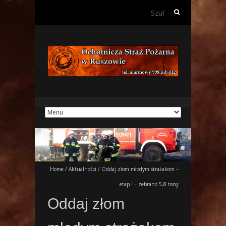
Szukaj:
Home
/
Aktualności
/
Oddaj złom młodym strażakom –
etap I – zebrano 5,8 tony
Oddaj złom