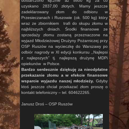
dostarczono łącznie aż 5800 kg za co
uzyskano 2837,00 złotych. Mamy jeszcze
zadeklarowany złom do odbioru w
Przesieczanach i Ruszowie (ok. 500 kg) który
wraz ze zbiornikiem trafi do skupu złomu w
najbliższych dniach. Środki finansowe ze
sprzedaży złomu zostaną przeznaczone na
wyjazd Młodzieżowej Drużyny Pożarniczej przy
OSP Ruszów na wycieczkę do Warszawy po
odbiór nagrody w XI edycji konkursu ,,Najlepsi
z najlepszych” tj. najlepszą drużynę MDPi
opiekunów w Polsce.
Bardzo serdecznie dziękuję za nieodpłatne
przekazanie złomu a w efekcie finansowe
wsparcie wyjazdu naszej młodzieży.
Gdyby
ktoś jeszcze chciał przekazać złom proszę o
kontakt telefoniczny – tel. 604622265.
Janusz Droś – OSP Ruszów