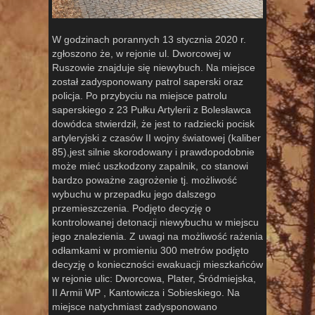
W godzinach porannych 13 stycznia 2020 r.
zgłoszono że, w rejonie ul. Dworcowej w
Ruszowie znajduje się niewybuch. Na miejsce
został zadysponowany patrol saperski oraz
policja. Po przybyciu na miejsce patrolu
saperskiego z 23 Pułku Artylerii z Bolesławca
dowódca stwierdził, że jest to radziecki pocisk
artyleryjski z czasów II wojny światowej (kaliber
85),jest silnie skorodowany i prawdopodobnie
może mieć uszkodzony zapalnik, co stanowi
bardzo poważne zagrożenie tj. możliwość
wybuchu w przepadku jego dalszego
przemieszczenia. Podjęto decyzję o
kontrolowanej detonacji niewybuchu w miejscu
jego znalezienia. Z uwagi na możliwość rażenia
odłamkami w promieniu 300 metrów podjęto
decyzję o konieczności ewakuacji mieszkańców
w rejonie ulic: Dworcowa, Plater, Śródmiejska,
II Armii WP , Kantowicza i Sobieskiego. Na
miejsce natychmiast zadysponowano