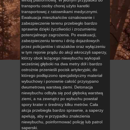
transportu osoby chorej użyto karetki
transportowej z ratownikami medycznymi.
Ewakuacja mieszkańców oznakowanie i
zabezpieczenie terenu przebiegło bardzo
sprawnie dzięki życzliwości i zrozumieniu
potencjalnego zagrożenia. Po ewakuacji,
zabezpieczeniu terenu i dróg dojazdowych
przez policjantów i strażaków oraz wyłączeniu
w tym rejonie prądu do akcji wkroczyli saperzy,
którzy obok leżącego niewybuchu wykopali
wcześniej głęboki na dwa metry dół i bardzo
ostrożnie przenieśli pocisk artyleryjski, do
którego podłączono specjalistyczny materiał
wybuchowy i ponownie całość przysypano
dwumetrową warstwą ziemi. Detonacja
niewybuchu odbyła się pod głęboką warstwą
ziemi, a na zewnątrz po wybuchu powstał
spory krater o średnicy kilku metrów. Cała
akcja przebiegła bardzo sprawnie, a saperzy
apelują, aby w przypadku znalezienia
niewybuchu, poinformować policję lub patrol
saperski.