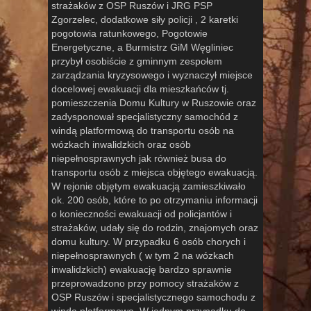
strażaków z OSP Ruszów i JRG PSP
Zgorzelec, dodatkowe siły policji , 2 karetki
pogotowia ratunkowego, Pogotowie
Energetyczne, a Burmistrz GiM Węgliniec
przybył osobiście z gminnym zespołem
zarządzania kryzysowego i wyznaczył miejsce
docelowej ewakuacji dla mieszkańców tj.
pomieszczenia Domu Kultury w Ruszowie oraz
zadysponował specjalistyczny samochód z
windą platformową do transportu osób na
wózkach inwalidzkich oraz osób
niepełnosprawnych jak również busa do
transportu osób z miejsca objętego ewakuacją.
W rejonie objętym ewakuacją zamieszkiwało
ok. 200 osób, które to po otrzymaniu informacji
o konieczności ewakuacji od policjantów i
strażaków, udały się do rodzin, znajomych oraz
domu kultury. W przypadku 6 osób chorych i
niepełnosprawnych ( w tym 2 na wózkach
inwalidzkich) ewakuację bardzo sprawnie
przeprowadzono przy pomocy strażaków z
OSP Ruszów i specjalistycznego samochodu z
windą platformową. W jednym przypadku do