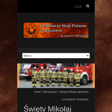
Szukaj:
Home
/
Aktualności
/
Święty Mikołaj odwiedził
ruszowskich strażaków
Święty Mikołaj