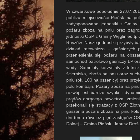
W czwartkowe popołudnie 27.07.2019 
pobliżu miejscowości Pieńsk na pol
zadysponowane jednostki z Gminy 
pożaru zboża na pniu oraz zagro
jednostki OSP z Gminy Węgliniec tj.
Ruszów. Nasze jednostki przybyły ba
działań ratowniczo – gaśniczych
przeniesienia się pożaru na obsz
samochód patrolowo gaśniczy LP ora
wody. Samoloty korzystały z lotni
ścierniska, zboża na pniu oraz such
pniu (ok. 100 ha pszenicy) oraz prz
polu kombajn. Pożary zboża na pniu
rozwój jest bardzo szybki i dynam
prądów gorącego powietrza, zmien
przekonali się strażacy z OSP Złot
gaszenia pożaru zboża na pniu koło 
dni temu również pięć zastępów O
Dolnej – Gmina Pieńsk. Janusz Dro