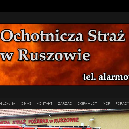
 GŁÓWNA
O NAS
KONTAKT
ZARZĄD
EKIPA – JOT
MDP
PORADY