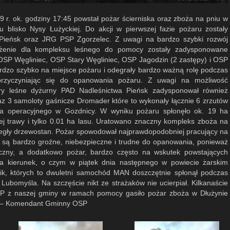
r. ok. godziny 17:45 powstał pożar ścierniska oraz zboża na pniu w
u blisko Nysy Łużyckiej. Do akcji w pierwszej fazie pożaru zostały
Pieńsk oraz JRG PSP Zgorzelec. Z uwagi na bardzo szybki rozwój
żenie dla kompleksu leśnego do pomocy zostały zadysponowane
 OSP Węgliniec, OSP Stary Węgliniec, OSP Jagodzin (2 zastępy) i OSP
rdzo szybko na miejsce pożaru i odegrały bardzo ważną rolę podczas
 przyczyniając się do opanowania pożaru. Z uwagi na możliwość
ary leśne dyżurny PAD Nadleśnictwa Pieńsk zadysponował również
z 3 samoloty gaśnicze Dromader które to wykonały łącznie 6 zrzutów
ska operacyjnego w Gozdnicy. W wyniku pożaru spłonęło ok. 19 ha
ej trawy i tylko 0.01 ha lasu. Uratowano znaczny kompleks zboża na
yległy drzewostan. Pożar spowodował najprawdopodobniej pracujący na
 są bardzo groźne, niebezpieczne i trudne do opanowania, ponieważ
iczny, a dodatkowo pożar, bardzo często na wskutek powstających
ia kierunek, o czym w piątek dnia następnego w powiecie żarskim
nik, których to dwuletni samochód MAN doszczętnie spłonął podczas
Lubomyśla. Na szczęście nikt ze strażaków nie ucierpiał. Kilkanaście
SP z naszej gminy w ramach pomocy gasiło pożar zboża w Dłużynie
ś – Komendant Gminny OSP