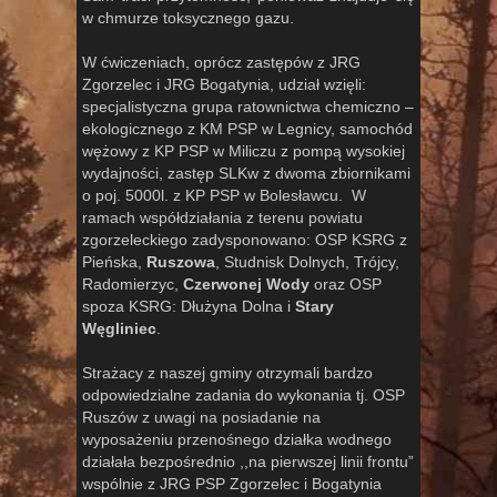
w chmurze toksycznego gazu.
W ćwiczeniach, oprócz zastępów z JRG
Zgorzelec i JRG Bogatynia, udział wzięli:
specjalistyczna grupa ratownictwa chemiczno –
ekologicznego z KM PSP w Legnicy, samochód
wężowy z KP PSP w Miliczu z pompą wysokiej
wydajności, zastęp SLKw z dwoma zbiornikami
o poj. 5000l. z KP PSP w Bolesławcu. W
ramach współdziałania z terenu powiatu
zgorzeleckiego zadysponowano: OSP KSRG z
Pieńska,
Ruszowa
, Studnisk Dolnych, Trójcy,
Radomierzyc,
Czerwonej Wody
oraz OSP
spoza KSRG: Dłużyna Dolna i
Stary
Węgliniec
.
Strażacy z naszej gminy otrzymali bardzo
odpowiedzialne zadania do wykonania tj. OSP
Ruszów z uwagi na posiadanie na
wyposażeniu przenośnego działka wodnego
działała bezpośrednio ,,na pierwszej linii frontu”
wspólnie z JRG PSP Zgorzelec i Bogatynia