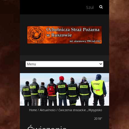
Szukaj:
Home
/
Aktualności
/
Ćwiczenia strażackie ,,Wysypisko
2018”