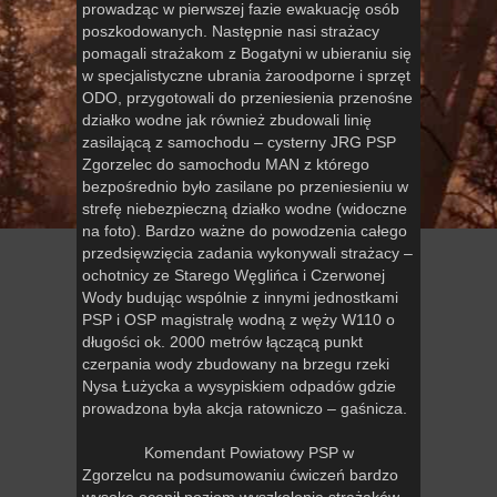
prowadząc w pierwszej fazie ewakuację osób
poszkodowanych. Następnie nasi strażacy
pomagali strażakom z Bogatyni w ubieraniu się
w specjalistyczne ubrania żaroodporne i sprzęt
ODO, przygotowali do przeniesienia przenośne
działko wodne jak również zbudowali linię
zasilającą z samochodu – cysterny JRG PSP
Zgorzelec do samochodu MAN z którego
bezpośrednio było zasilane po przeniesieniu w
strefę niebezpieczną działko wodne (widoczne
na foto). Bardzo ważne do powodzenia całego
przedsięwzięcia zadania wykonywali strażacy –
ochotnicy ze Starego Węglińca i Czerwonej
Wody budując wspólnie z innymi jednostkami
PSP i OSP magistralę wodną z węży W110 o
długości ok. 2000 metrów łączącą punkt
czerpania wody zbudowany na brzegu rzeki
Nysa Łużycka a wysypiskiem odpadów gdzie
prowadzona była akcja ratowniczo – gaśnicza.
Komendant Powiatowy PSP w
Zgorzelcu na podsumowaniu ćwiczeń bardzo