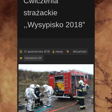
Ćwiczenia
strażackie
,,Wysypisko 2018”
31 października 2018
maciej
Aktualności
Comments Off