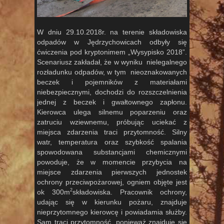
W dniu 29.10.2018r. na terenie składowiska
odpadów w Jędrzychowicach odbyły się
ćwiczenia pod kryptonimem „Wysypisko 2018”.
Scenariusz zakładał, że w wyniku nielegalnego
rozładunku odpadów, w tym nieoznakowanych
beczek i pojemników z materiałami
niebezpiecznymi, dochodzi do rozszczelnienia
jednej z beczek i gwałtownego zapłonu.
Kierowca ulega silnemu poparzeniu oraz
zatruciu wziewnemu, próbując uciekać z
miejsca zdarzenia traci przytomność. Silny
watr, temperatura oraz szybkość spalania
spowodowana substancjami chemicznymi
powoduje, że w momencie przybycia na
miejsce zdarzenia pierwszych jednostek
ochrony przeciwpożarowej, ogniem objęte jest
2
ok 300m
składowiska. Pracownik ochrony,
udając się w kierunku pożaru, znajduje
nieprzytomnego kierowcę i powiadamia służby.
Sam traci przytomność, ponieważ znajduje się