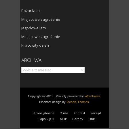
Pożar lasu
Miejscowe zagrożenie
Jagodowe lato
Miejscowe zagrożenie
Pracowity dzień
Archiwa
ARCHIWA
Copyright © 2026, . Proudly powered by
WordPress
.
Blackoot design by
Iceable Themes
.
Strona główna
O nas
Kontakt
Zarząd
Ekipa – JOT
MDP
Porady
Linki