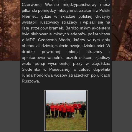
Czerwonej Wodzie międzypaństwowy mecz
piłkarski pomiędzy młodymi strażakami z Polski
Niemiec, gdzie w składzie polskiej drużyny
wystąpili ruszowscy strażacy i wpisali się na
listę strzelców bramek. Bardzo miłym akcentem
było ślubowanie młodych adeptów pożarnictwa
z MDP Czerwona Woda, którzy w tym dniu
obchodzili dziesięciolecie swojej działalności. W
drodze powrotnej młodzi strażacy i
opiekunowie wspólnie uczcili sukces, zjadłszy
wiele porcji wyśmienitej pizzy w Zajeździe
Siódemka w Piasecznej, a całość dopełniła
runda honorowa wozów strażackich po ulicach
Ruszowa.