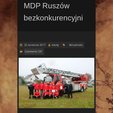
MDP Ruszów
bezkonkurencyjni
25 września 2017
maciej
Aktualności
Comments Off