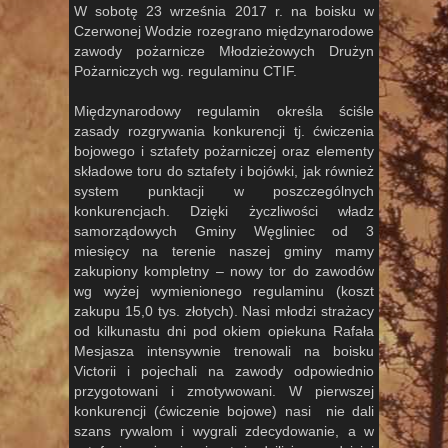
W sobotę 23 września 2017 r. na boisku w
Czerwonej Wodzie rozegrano międzynarodowe
zawody pożarnicze Młodzieżowych Drużyn
Pożarniczych wg. regulaminu CTIF.
Międzynarodowy regulamin określa ściśle
zasady rozgrywania konkurencji tj. ćwiczenia
bojowego i sztafety pożarniczej oraz elementy
składowe toru do sztafety i bojówki, jak również
system punktacji w poszczególnych
konkurencjach. Dzięki życzliwości władz
samorządowych Gminy Węgliniec od 3
miesięcy na terenie naszej gminy mamy
zakupiony kompletny – nowy tor do zawodów
wg wyżej wymienionego regulaminu (koszt
zakupu 15,0 tys. złotych). Nasi młodzi strażacy
od kilkunastu dni pod okiem opiekuna Rafała
Mesjasza intensywnie trenowali na boisku
Victorii i pojechali na zawody odpowiednio
przygotowani i zmotywowani. W pierwszej
konkurencji (ćwiczenie bojowe) nasi nie dali
szans rywalom i wygrali zdecydowanie, a w