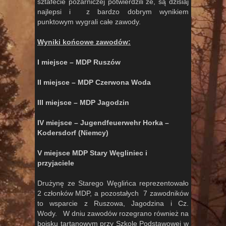
sztafecie pożarniczej potwierdzili że, są dzisiaj
najlepsi i z bardzo dobrym wynikiem
punktowym wygrali całe zawody.
Wyniki końcowe zawodów:
I miejsce – MDP Ruszów
II miejsce – MDP Czerwona Woda
III miejsce – MDP Jagodzin
IV miejsce – Jugendfeuerwehr Horka –
Kodersdorf (Niemcy)
V miejsce MDP Stary Węgliniec i
przyjaciele
Drużynę ze Starego Węglińca reprezentowało
2 członków MDP, a pozostałych 7 zawodników
to wsparcie z Ruszowa, Jagodzina i Cz.
Wody. W dniu zawodów rozegrano również na
boisku tartanowym przy Szkole Podstawowej w