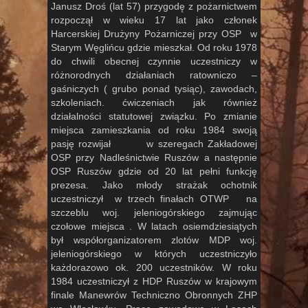
Janusz Droś (lat 57) przygodę z pożarnictwem
rozpoczął w wieku 17 lat jako członek
Harcerskiej Drużyny Pożarniczej przy OSP w
Starym Węglińcu gdzie mieszkał. Od roku 1978
do chwili obecnej czynnie uczestniczy w
różnorodnych działaniach ratowniczo –
gaśniczych ( grubo ponad tysiąc), zawodach,
szkoleniach. ćwiczeniach jak również
działalności statutowej związku. Po zmianie
miejsca zamieszkania od roku 1984 swoją
pasję rozwijał w szeregach Zakładowej
OSP przy Nadleśnictwie Ruszów a następnie
OSP Ruszów gdzie od 20 lat pełni funkcję
prezesa. Jako młody strażak ochotnik
uczestniczył w trzech finałach OTWP na
szczeblu woj. jeleniogórskiego zajmując
czołowe miejsca . W latach osiemdziesiątych
był współorganizatorem zlotów MDP woj.
jeleniogórskiego w których uczestniczyło
każdorazowo ok. 200 uczestników. W roku
1984 uczestniczył z HDP Ruszów w krajowym
finale Manewrów Techniczno Obronnych ZHP