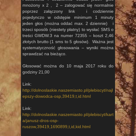
mnożony x 2 , 2 – zalogować się normalnie
poprzez załączony link i codziennie
pojedynczo w odstępie minimum 1 minuty
jeden głos (można oddać max. 2 dziennie) i
trzeci sposób (niestety płatny) to wysłać SMS o
treści GWDW.3 na numer 72355 – koszt 2,46
złotych brutto (1 sms to 5 głosów). Ważna jest
systematyczność głosowania – wyniki można
sprawdzać na bieżąco.
Głosować można do 10 maja 2017 roku do
godziny 21,00
Link:
http://dolnoslaskie.naszemiasto.pl/plebiscyt/najl
epszy-dowodca-osp,39419,t,id.html
Link:
http://dolnoslaskie.naszemiasto.pl/plebiscyt/kart
a/janusz-dros-osp-
ruszow,39419,1690899,t,id,kid.html