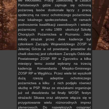
we Włocławku. Pracę zawodową w Lasach
Państwowych gdzie zajmuje się ochroną
pożarową lasów doskonale łączy z pracą
społeczną na rzecz ochotniczego pożarnictwa
oraz lokalnego społeczeństwa . W ramach
podnoszenia kwalifikacji zawodowych i wiedzy
pożarniczej w roku 1989 ukończył Szkołę
Chorążych Pożarnictwa w Poznaniu. Jako
młody strażak przez dwie kadencje był
członkiem Zarządu Wojewódzkiego ZOSP w
Jeleniej Górze a od powstania powiatów do
chwili obecnej jest członkiem Zarządu Oddziału
Powiatowego ZOSP RP w Zgorzelcu a kilka
miesięcy temu został wybrany na trzecią
kadencję Komendanta Miejsko-Gminnego
ZOSP RP w Węglińcu. Przez wiele lat wyszkolił
dużą rzeszę adeptów ochotniczego
pożarnictwa a kilku z nich podjęło również
służbę w PSP. Wraz ze strażakami organizuje
już od dwudziestu lat finały WOŚP, festyn
strażacki Sikawa oraz aktywnie włącza się w
przygotowanie wielu różnorodnych imprez
plenerowych. Do największych osiągnięć