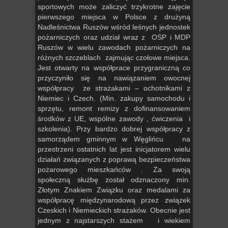
sportowych może zaliczyć trzykrotne zajęcie
pierwszego miejsca w Polsce z drużyną
Nadleśnictwa Ruszów wśród leśnych jednostek
pożarniczych oraz udział wraz z OSP i MDP
Ruszów w wielu zawodach pożarniczych na
różnych szczeblach zajmując czołowe miejsca.
Jest otwarty na współprace przygraniczną co
przyczyniło się na nawiązaniem owocnej
współpracy ze strażakami – ochotnikami z
Niemiec i Czech. (Min. zakupy samochodu i
sprzętu, remont remizy z dofinansowaniem
środków z UE, wspólne zawody , ćwiczenia i
szkolenia). Przy bardzo dobrej współpracy z
samorządem gminnym w Węglińcu na
przestrzeni ostatnich lat jest inicjatorem wielu
działań związanych z poprawą bezpieczeństwa
pożarowego mieszkańców . Za swoją
społeczną służbę został odznaczony min.
Złotym Znakiem Związku oraz medalami za
współpracę międzynarodową przez związek
Czeskich i Niemieckich strażaków. Obecnie jest
jednym z najstarszych stażem i wiekiem