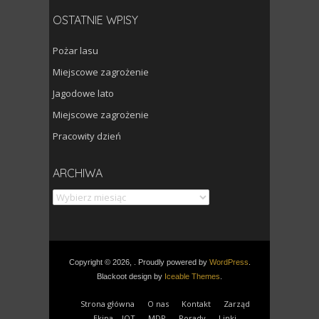
OSTATNIE WPISY
Pożar lasu
Miejscowe zagrożenie
Jagodowe lato
Miejscowe zagrożenie
Pracowity dzień
Archiwa
ARCHIWA
Copyright © 2026, . Proudly powered by
WordPress
.
Blackoot design by
Iceable Themes
.
Strona główna
O nas
Kontakt
Zarząd
Ekipa – JOT
MDP
Porady
Linki