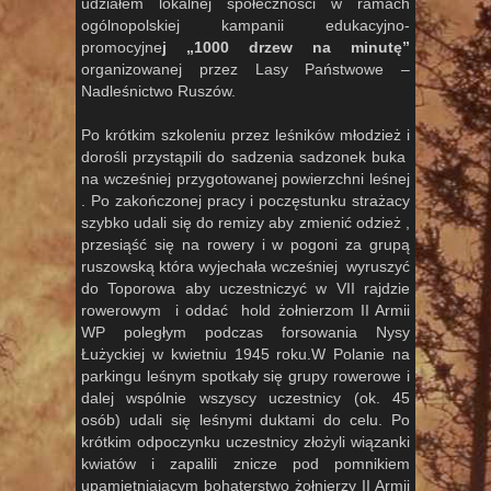
udziałem lokalnej społeczności w ramach
ogólnopolskiej kampanii edukacyjno-
promocyjne
j „1000 drzew na minutę”
organizowanej przez Lasy Państwowe –
Nadleśnictwo Ruszów.
Po krótkim szkoleniu przez leśników młodzież i
dorośli przystąpili do sadzenia sadzonek buka
na wcześniej przygotowanej powierzchni leśnej
. Po zakończonej pracy i poczęstunku strażacy
szybko udali się do remizy aby zmienić odzież ,
przesiąść się na rowery i w pogoni za grupą
ruszowską która wyjechała wcześniej wyruszyć
do Toporowa aby uczestniczyć w VII rajdzie
rowerowym i oddać hold żołnierzom II Armii
WP poległym podczas forsowania Nysy
Łużyckiej w kwietniu 1945 roku.W Polanie na
parkingu leśnym spotkały się grupy rowerowe i
dalej wspólnie wszyscy uczestnicy (ok. 45
osób) udali się leśnymi duktami do celu. Po
krótkim odpoczynku uczestnicy złożyli wiązanki
kwiatów i zapalili znicze pod pomnikiem
upamiętniającym bohaterstwo żołnierzy II Armii