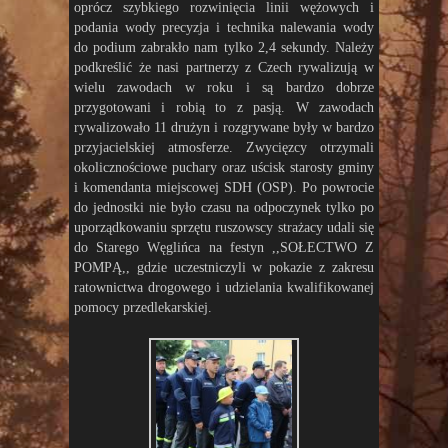
oprócz szybkiego rozwinięcia linii wężowych i
podania wody precyzja i technika nalewania wody
do podium zabrakło nam tylko 2,4 sekundy. Należy
podkreślić że nasi partnerzy z Czech rywalizują w
wielu zawodach w roku i są bardzo dobrze
przygotowani i robią to z pasją. W zawodach
rywalizowało 11 drużyn i rozgrywane były w bardzo
przyjacielskiej atmosferze. Zwycięzcy otrzymali
okolicznościowe puchary oraz uścisk starosty gminy
i komendanta miejscowej SDH (OSP). Po powrocie
do jednostki nie było czasu na odpoczynek tylko po
uporządkowaniu sprzętu ruszowscy strażacy udali się
do Starego Węglińca na festyn ,,SOŁECTWO Z
POMPĄ,, gdzie uczestniczyli w pokazie z zakresu
ratownictwa drogowego i udzielania kwalifikowanej
pomocy przedlekarskiej.