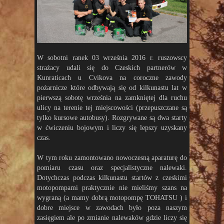
W sobotni ranek 03 września 2016 r. ruszowscy
strażacy udali się do Czeskich partnerów w
Kunraticach u Cvikova na coroczne zawody
pożarnicze które odbywają się od kilkunastu lat w
pierwszą sobotę września na zamkniętej dla ruchu
ulicy na terenie tej miejscowości (przepuszczane są
tylko kursowe autobusy). Rozgrywane są dwa starty
w ćwiczeniu bojowym i liczy się lepszy uzyskany
czas.
W tym roku zamontowano nowoczesną aparaturę do
pomiaru czasu oraz specjalistyczne nalewaki.
Dotychczas podczas kilkunastu startów z czeskimi
motopompami praktycznie nie mieliśmy szans na
wygraną (a mamy dobrą motopompę TOHATSU ) i
dobre miejsce w zawodach było poza naszym
zasięgiem ale po zmianie nalewaków gdzie liczy się