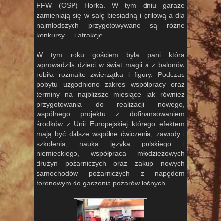
FFW (OSP) Horka. W tym dniu garaże
zamieniają się w salę biesiadną i grilową a dla
najmłodszych przygotowywane są różne
konkursy i atrakcje.
W tym roku gościem była pani która
wprowadziła dzieci w świat magii a z balonów
robiła rozmaite zwierzątka i figury. Podczas
pobytu uzgodniono zakres współpracy oraz
terminy na najbliższe miesiące jak również
przygotowania do realizacji nowego,
wspólnego projektu z dofinansowaniem
środków z Unii Europejskiej którego efektem
mają być dalsze wspólne ćwiczenia, zawody i
szkolenia, nauka języka polskiego i
niemieckiego, współpraca młodzieżowych
drużyn pożarniczych oraz zakup nowych
samochodów pożarniczych z napędem
terenowym do gaszenia pożarów leśnych.