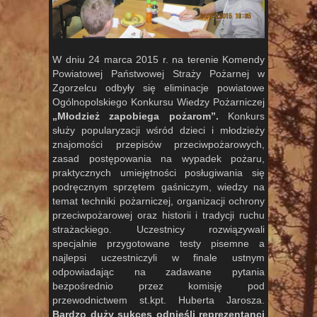
W dniu 24 marca 2015 r. na terenie Komendy
Powiatowej Państwowej Straży Pożarnej w
Zgorzelcu odbyły się eliminacje powiatowe
Ogólnopolskiego Konkursu Wiedzy Pożarniczej
„Młodzież zapobiega pożarom”.
Konkurs
służy popularyzacji wśród dzieci i młodzieży
znajomości przepisów przeciwpożarowych,
zasad postępowania na wypadek pożaru,
praktycznych umiejętności posługiwania się
podręcznym sprzętem gaśniczym, wiedzy na
temat techniki pożarniczej, organizacji ochrony
przeciwpożarowej oraz historii i tradycji ruchu
strażackiego. Uczestnicy rozwiązywali
specjalnie przygotowane testy pisemne a
najlepsi uczestniczyli w finale ustnym
odpowiadając na zadawane pytania
bezpośrednio przez komisję pod
przewodnictwem st.kpt. Huberta Jarosza.
Bardzo duży sukces odnieśli reprezentanci