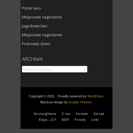
Pożar lasu
Miejscowe zagrożenie
Jagodowe lato
Miejscowe zagrożenie
Pracowity dzień
Archiwa
ARCHIWA
Copyright © 2026, . Proudly powered by
WordPress
.
Blackoot design by
Iceable Themes
.
Strona główna
O nas
Kontakt
Zarząd
Ekipa – JOT
MDP
Porady
Linki