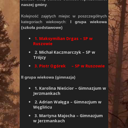
naszej gminy
.
Kolejność zajętych miejsc w poszczególnych
kategoriach wiekowych:
I grupa wiekowa
(szkoła podstawowe)
1. Maksymilian Drgas – SP w
Ruszowie
2. Michał Kaczmarczyk – SP w
Trójcy
3. Piotr Ogórek – SP w Ruszowie
II grupa wiekowa (gimnazja)
1. Karolina Nieścior – Gimnazjum w
Jerzmankach
2. Adrian Wałęga – Gimnazjum w
Węglińcu
3. Martyna Majocha – Gimnazjum
w Jerzmankach