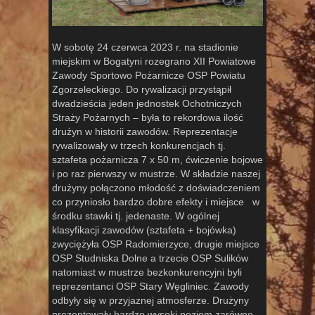
W sobotę 24 czerwca 2023 r. na stadionie
miejskim w Bogatyni rozegrano XII Powiatowe
Zawody Sportowo Pożarnicze OSP Powiatu
Zgorzeleckiego. Do rywalizacji przystąpił
dwadzieścia jeden jednostek Ochotniczych
Straży Pożarnych – była to rekordowa ilość
drużyn w historii zawodów. Reprezentacje
rywalizowały w trzech konkurencjach tj.
sztafeta pożarnicza 7 x 50 m, ćwiczenie bojowe
i po raz pierwszy w mustrze. W składzie naszej
drużyny połączono młodość z doświadczeniem
co przyniosło bardzo dobre efekty i miejsce w
środku stawki tj. jedenaste. W ogólnej
klasyfikacji zawodów (sztafeta + bojówka)
zwyciężyła OSP Radomierzyce, drugie miejsce
OSP Studniska Dolne a trzecie OSP Sulików
natomiast w mustrze bezkonkurencyjni byli
reprezentanci OSP Stary Węgliniec. Zawody
odbyły się w przyjaznej atmosferze. Drużyny
prezentowały bardzo wysoki poziom zarówno