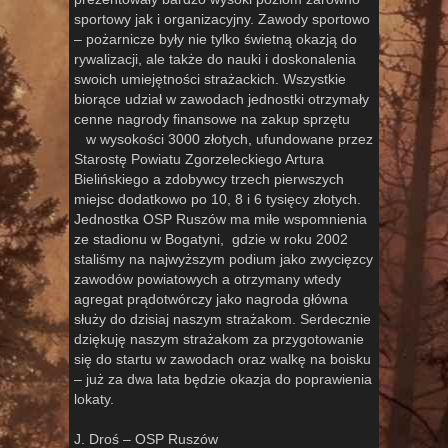
sportowy jak i organizacyjny. Zawody sportowo
– pożarnicze były nie tylko świetną okazją do
rywalizacji, ale także do nauki i doskonalenia
swoich umiejętności strażackich. Wszystkie
biorące udział w zawodach jednostki otrzymały
cenne nagrody finansowe na zakup sprzętu
w wysokości 3000 złotych, ufundowane przez
Starostę Powiatu Zgorzeleckiego Artura
Bielińskiego a zdobywcy trzech pierwszych
miejsc dodatkowo po 10, 8 i 6 tysięcy złotych.
Jednostka OSP Ruszów ma miłe wspomnienia
ze stadionu w Bogatyni, gdzie w roku 2002
staliśmy na najwyższym podium jako zwycięzcy
zawodów powiatowych a otrzymany wtedy
agregat prądotwórczy jako nagroda główna
służy do dzisiaj naszym strażakom. Serdecznie
dziękuję naszym strażakom za przygotowanie
się do startu w zawodach oraz walkę na boisku
– już za dwa lata będzie okazja do poprawienia
lokaty.
J. Droś – OSP Ruszów