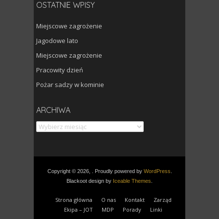
OSTATNIE WPISY
Miejscowe zagrożenie
Jagodowe lato
Miejscowe zagrożenie
Pracowity dzień
Pożar sadzy w kominie
Archiwa
ARCHIWA
Copyright © 2026, . Proudly powered by
WordPress
.
Blackoot design by
Iceable Themes
.
Strona główna
O nas
Kontakt
Zarząd
Ekipa – JOT
MDP
Porady
Linki