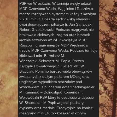
PSP we Wrocławiu. W turnieju wzięły udział
MDP Czerwona Woda, Węgliniec i Ruszów a
mecze rozgrywano systemem każdy z każdym
2 x 10 minut. Obsadę sędziowską stanowili
dwaj doświadczeni piłkarze tj. Jan Sahajdak i
Robert Grzelakowski. Podczas rozgrywek nie
brakowało ciekawych zagrań oraz bramek –
łącznie strzelono aż 24. Zwyciężyła MDP
Ruszów , drugie miejsce MDP Węgliniec
a
trzecie MDP Czerwona Woda. Podczas turnieju
kibicowali min. Burmistrz M.
Wieczorek, Sekretarz M. Papla, Prezes
Zarządu Powiatowego ZOSP RP dh. W.
Błauciak. Pomimo bardzo wielu obowiązków
związanych z dużym pożarem k/Osłej oraz
tragicznym wypadkiem strażaków pod
Wrocławiem z pucharem dotarł nadbrygadier
M. Kamiński – Dolnośląski Komendant
Wojewódzki PSP który to osobiście w asyście
W. Błauciaka i M.Papli wręczał puchary,
dyplomy oraz medale. Tradycyjnie na koniec
rozegrano mini ,,turbo kozaka” w którym