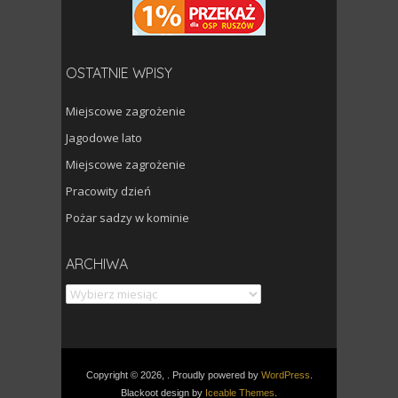
OSTATNIE WPISY
Miejscowe zagrożenie
Jagodowe lato
Miejscowe zagrożenie
Pracowity dzień
Pożar sadzy w kominie
Archiwa
ARCHIWA
Copyright © 2026, . Proudly powered by
WordPress
.
Blackoot design by
Iceable Themes
.