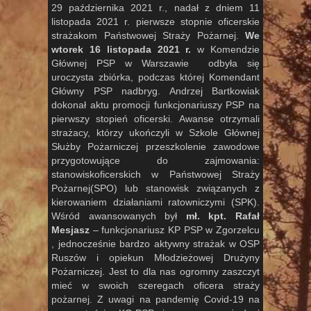
29 października 2021 r., nadał z dniem 11
listopada 2021 r. pierwsze stopnie oficerskie
strażakom Państwowej Straży Pożarnej.
We
wtorek 16 listopada 2021 r.
w Komendzie
Głównej PSP w Warszawie odbyła się
uroczysta zbiórka, podczas której Komendant
Główny PSP nadbryg. Andrzej Bartkowiak
dokonał aktu promocji funkcjonariuszy PSP na
pierwszy stopień oficerski. Awanse otrzymali
strażacy, którzy ukończyli w Szkole Głównej
Służby Pożarniczej przeszkolenie zawodowe
przygotowujące do zajmowania:
stanowiskoficerskich w Państwowej Straży
Pożarnej(SPO) lub stanowisk związanych z
kierowaniem działaniami ratowniczymi (SPK).
Wśród awansowanych był
mł. kpt. Rafał
Mesjasz
– funkcjonariusz KP PSP w Zgorzelcu
, jednocześnie bardzo aktywny strażak w OSP
Ruszów i opiekun Młodzieżowej Drużyny
Pożarniczej. Jest to dla nas ogromny zaszczyt
mieć w swoich szeregach oficera straży
pożarnej. Z uwagi na pandemię Covid-19 na