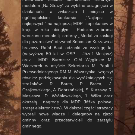
medalem „Na Straży” za wybitne osiągnięcia w
działalności a zwłaszcza I miejsce w
ogólnopolskim konkursie ,”Najlepsi z
najlepszych” na najlepszą MDP i opiekunów w
kraju w roku ubiegłym . Podczas zebrania
wręczono medale tj. srebrny ,,Medal za zasługi
dla pożarnictwa” otrzymał Sebastian Kurzawa a
brązowy Rafał Baut odznaki za wysługę lat
(najwyższą 50 lat w OSP – Józef Mesjasz)
oraz MDP. Burmistrz GiM Węgliniec M.
Wieczorek w asyście Sekretarza M. Papli i
Przewodniczącego RM M. Wawrzynka wręczył
również podziękowania dla wyróżniających się
strażaków: R. Bauta, P. Braca, J.
Czajkowskiego, A. Dobrzańskiej, S. Kurzawy R.
Mesjasza, D. Wróblewskiego, J. Wilka oraz
okazałą nagrodę dla MDP (łóżka polowe,
sprzęt elektroniczny). W dalszej części strażacy
wybrali nowe władze i delegatów na zjazd
gminny oraz przedstawicieli do zarządu
gminnego.