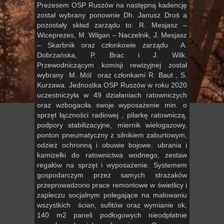
Prezesem OSP Ruszów na następną kadencję
został wybrany ponownie Dh. Janusz Droś a
pozostały skład zarządu to: R. Mesjasz –
Wiceprezes, M. Wilgan – Naczelnik, J. Mesjasz
– Skarbnik oraz członkowie zarządu A.
Dobrzańska, P. Brac i J. Wilk.
Przewodniczącym komisji rewizyjnej został
wybrany M. Mól oraz członkami R. Baut , S.
Kurzawa. Jednostka OSP Ruszów w roku 2020
uczestniczyła w 49 działaniach ratowniczych
oraz wzbogaciła swoje wyposażenie min. o
sprzęt łączności radiowej , pilarkę ratowniczą,
podpory stabilizacyjne, miernik wielogazowy,
ponton pneumatyczny z silnikiem zaburtowym,
odzież ochronną i obuwie bojowe. ubrania i
kamizelki do ratownictwa wodnego, zestaw
regałów na sprzęt i wyposażenie. Systemem
gospodarczym przez samych strażaków
przeprowadzono prace remontowe w świetlicy i
zapleczu socjalnym polegające na malowaniu
wszystkich ścian, sufitów oraz wymianie ok,
140 m2 paneli podłogowych nieodpłatnie