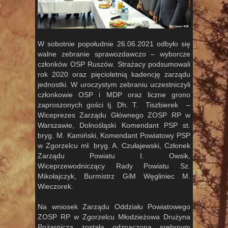
W sobotnie popołudnie 26.06.2021 odbyło się
walne zebranie sprawozdawczo – wyborcze
członków OSP Ruszów. Strażacy podsumowali
rok 2020 oraz pięcioletnią kadencję zarządu
jednostki. W uroczystym zebraniu uczestniczyli
członkowie OSP i MDP oraz liczne grono
zaproszonych gości tj. Dh. T. Tiszbierek –
Wiceprezes Zarządu Głównego ZOSP RP w
Warszawie, Dolnośląski Komendant PSP st.
bryg. M. Kamiński, Komendant Powiatowy PSP
w Zgorzelcu mł. bryg. A. Czułajewski, Członek
Zarządu Powiatu I. Owsik,
Wiceprzewodniczący Rady Powiatu Sz.
Mikołajczyk, Burmistrz GiM Węgliniec M.
Wieczorek.
Na wniosek Zarządu Oddziału Powiatowego
ZOSP RP w Zgorzelcu Młodzieżowa Drużyna
Pożarnicza została odznaczona srebrnym