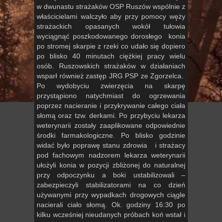
w dwunastu strażaków OSP Ruszów wspólnie z
właścicielami walczyło aby przy pomocy węży
strażackich opasanych wokół tułowia
wyciągnąć poszkodowanego dorosłego konia
po stromej skarpie z rzeki co udało się dopiero
po blisko 40 minutach ciężkiej pracy wielu
osób. Ruszowskich strażaków w działaniach
wsparł również zastęp JRG PSP ze Zgorzelca.
Po wydobyciu zwierzęcia na skarpę
przystąpiono natychmiast do ogrzewania
poprzez nacieranie i przykrywanie całego ciała
słomą oraz tzw. derkami. Po przybyciu lekarza
weterynarii zostały zaaplikowane odpowiednie
środki farmakologiczne. Po blisko godzinie
widać było poprawę stanu zdrowia i strażacy
pod fachowym nadzorem lekarza weterynarii
ułożyli konia w pozycji zbliżonej do naturalnej
przy odpoczynku a boki ustabilizowali –
zabezpieczyli stabilizatorami na co dzień
używanymi przy wypadkach drogowych ciągle
nacierali ciało słomą. Ok. godziny 16:30 po
kilku wcześniej nieudanych próbach koń wstał i