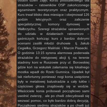
ostatni dzień zajęć kursu podstawowego dla
strażaków – ratowników OSP zakończonego
egzaminem teoretycznym oraz praktycznym.
Kurs trwał blisko dwa miesiące i obejmował 126
godzin lekcyjnych oraz zaliczenie
specjalistycznej komory dymowej w
Wałbrzychu. Szeregi strażaków uprawnionych
do udziału w działaniach ratowniczo –
gaśniczych kończąc kurs z bardzo dobrymi
ocenami zasilili młodzi druhowie tj. Jakub
Cegiełka, Grzegorz Maliński i Marcin Piasecki.
O godzinie 13:15 syrena alarmowa poderwała
strażaków do nietypowej akcji tj. na terenie
stadniny koni w Ruszowie przy ul. Borowskiej
gdzie koń na wskutek załamania się lokalnego
mostka wpadł do Rzeki Gumnica. Upadek był
tak niefortunny ponieważ nogi konia uwięzione
były w metalowej balustradzie a cały tułów i
częściowo głowa znajdowały się w wodzie.
Właściciele konia próbowali początkowo sami
uwolnić zwierzę, ale po chwili zdecydowali się
wezwać pomoc, co było bardzo dobrą decyzją.
Początkowo siedmiu strażaków a po chwili już