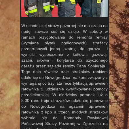
W ochotniczej straży pożarnej nie ma czasu na
nudę, zawsze coś się dzieje. W sobotę w
ramach przygotowania do remontu remizy
(wymiana płytek podłogowych) strażacy
przegrupowali jedną szatnię do garażu i
wynieśli wyposażenie z kotłowni gazowej,
szatni, siłowni i korytarza do użyczonego
garażu przez sąsiada remizy Pana Sobieraja .
Tego dnia również troje strażaków rankiem
udało się do Nowogrodźca na kurs związany z
wymaganą co trzy lata recertyfikacją uprawnień
ratownika tj. udzielania kwalifikowanej pomocy
przedlekarskiej. W niedzielny poranek już o
8:00 rano troje strażaków udało się ponownie
do Nowogrodźca na egzamin uprawnień
ratownika z kpp a trzech młodych strażaków
wybrało się do Komendy Powiatowej
Państwowej Straży Pożarnej w Zgorzelcu na