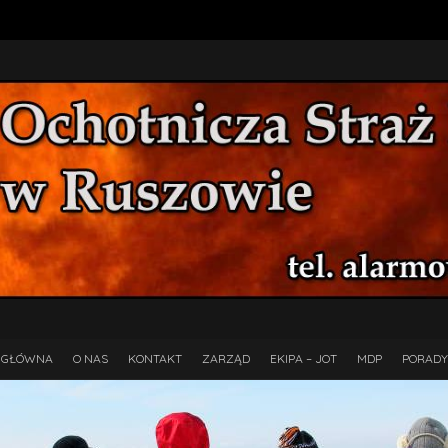
 GŁÓWNA
O NAS
KONTAKT
ZARZĄD
EKIPA – JOT
MDP
PORADY