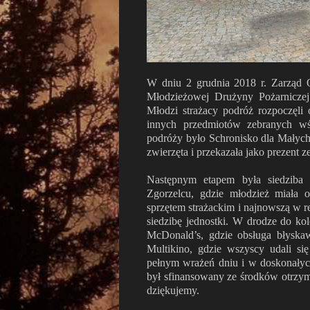
W dniu 2 grudnia 2018 r. Zarząd
Młodzieżowej Drużyny Pożarniczej
Młodzi strażacy podróż rozpoczęli 
innych przedmiotów zebranych wś
podróży było Schronisko dla Małych
zwierzęta i przekazała jako prezent 
Następnym etapem była siedziba 
Zgorzelcu, gdzie młodzież miała 
sprzętem strażackim i najnowszą w 
siedzibę jednostki. W drodze do ko
McDonald’s, gdzie obsługa błyska
Multikino, gdzie wszyscy udali się
pełnym wrażeń dniu i w doskonały
był sfinansowany ze środków otrzym
dziękujemy.