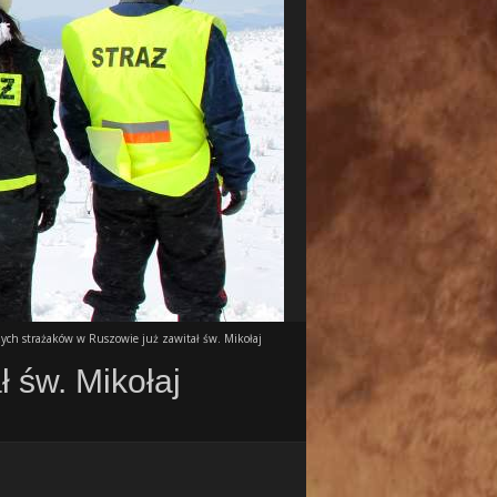
ych strażaków w Ruszowie już zawitał św. Mikołaj
 św. Mikołaj