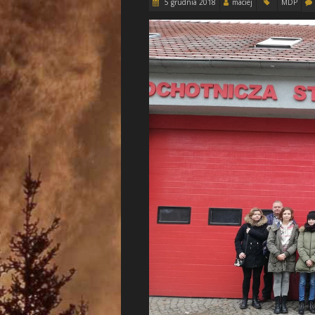
5 grudnia 2018
maciej
MDP