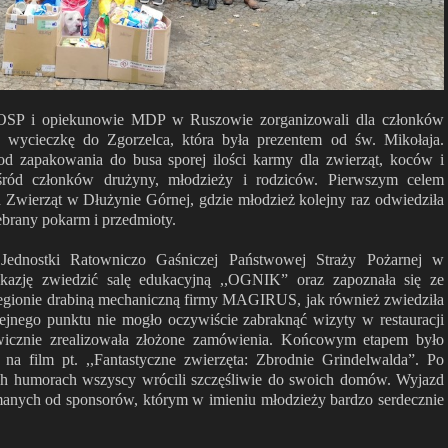
 OSP i opiekunowie MDP w Ruszowie zorganizowali dla członków
 wycieczkę do Zgorzelca, która była prezentem od św. Mikołaja.
od zapakowania do busa sporej ilości karmy dla zwierząt, koców i
ród członków drużyny, młodzieży i rodziców. Pierwszym celem
 Zwierząt w Dłużynie Górnej, gdzie młodzież kolejny raz odwiedziła
zebrany pokarm i przedmioty.
Jednostki Ratowniczo Gaśniczej Państwowej Straży Pożarnej w
okazję zwiedzić salę edukacyjną ,,OGNIK” oraz zapoznała się ze
regionie drabiną mechaniczną firmy MAGIRUS, jak również zwiedziła
lejnego punktu nie mogło oczywiście zabraknąć wizyty w restauracji
wicznie zrealizowała złożone zamówienia. Końcowym etapem było
 na film pt. ,,Fantastyczne zwierzęta: Zbrodnie Grindelwalda”. Po
ch humorach wszyscy wrócili szczęśliwie do swoich domów. Wyjazd
anych od sponsorów, którym w imieniu młodzieży bardzo serdecznie