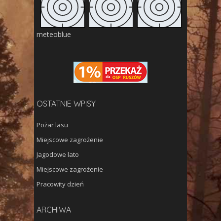
meteoblue
OSTATNIE WPISY
Pożar lasu
Miejscowe zagrożenie
Jagodowe lato
Miejscowe zagrożenie
Pracowity dzień
Archiwa
ARCHIWA