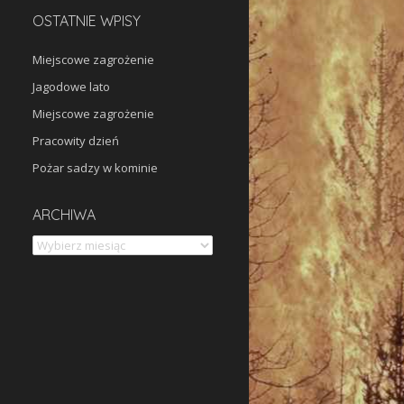
OSTATNIE WPISY
Miejscowe zagrożenie
Jagodowe lato
Miejscowe zagrożenie
Pracowity dzień
Pożar sadzy w kominie
Archiwa
ARCHIWA