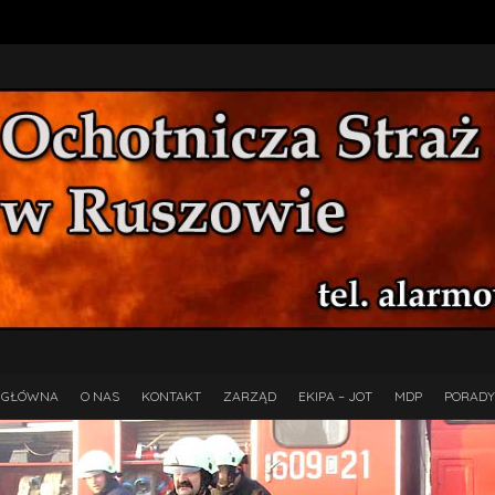
 GŁÓWNA
O NAS
KONTAKT
ZARZĄD
EKIPA – JOT
MDP
PORADY