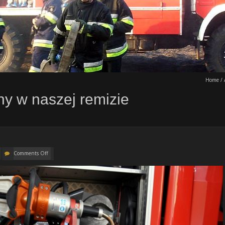
Home
/
ny w naszej remizie
Comments Off