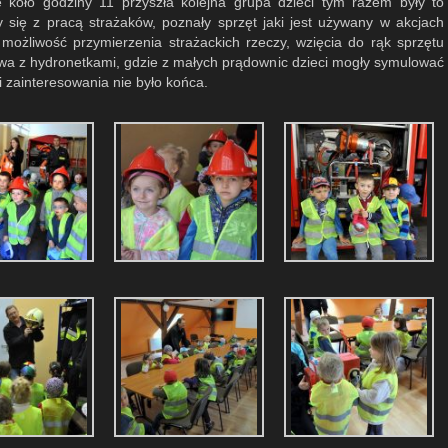
koło godziny 11 przyszła kolejna grupa dzieci tym razem były to
 się z pracą strażaków, poznały sprzęt jaki jest używany w akcjach
 możliwość przymierzenia strażackich rzeczy, wzięcia do rąk sprzętu
awa z hydronetkami, gdzie z małych prądownic dzieci mogły symulować
i zainteresowania nie było końca.