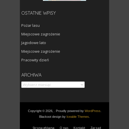
OSTATNIE WPISY
Pożar lasu
Miejscowe zagrożenie
Jagodowe lato
Miejscowe zagrożenie
Pracowity dzień
Archiwa
ARCHIWA
Copyright © 2026, . Proudly powered by
WordPress
.
Blackoot design by
Iceable Themes
.
Strona główna
O nas
Kontakt
Zarząd