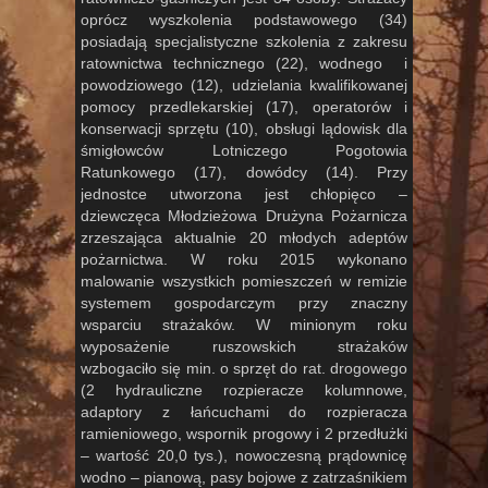
oprócz wyszkolenia podstawowego (34)
posiadają specjalistyczne szkolenia z zakresu
ratownictwa technicznego (22), wodnego i
powodziowego (12), udzielania kwalifikowanej
pomocy przedlekarskiej (17), operatorów i
konserwacji sprzętu (10), obsługi lądowisk dla
śmigłowców Lotniczego Pogotowia
Ratunkowego (17), dowódcy (14). Przy
jednostce utworzona jest chłopięco –
dziewczęca Młodzieżowa Drużyna Pożarnicza
zrzeszająca aktualnie 20 młodych adeptów
pożarnictwa. W roku 2015 wykonano
malowanie wszystkich pomieszczeń w remizie
systemem gospodarczym przy znaczny
wsparciu strażaków. W minionym roku
wyposażenie ruszowskich strażaków
wzbogaciło się min. o sprzęt do rat. drogowego
(2 hydrauliczne rozpieracze kolumnowe,
adaptory z łańcuchami do rozpieracza
ramieniowego, wspornik progowy i 2 przedłużki
– wartość 20,0 tys.), nowoczesną prądownicę
wodno – pianową, pasy bojowe z zatrzaśnikiem