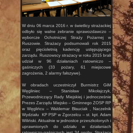
W dniu 06 marca 2016 r. w świetlicy strażackiej
odbyło się walne zebranie sprawozdawczo –
wyborcze Ochotniczej Straży Pożarnej w
Ruszowie. Strażacy podsumowali rok 2015
oraz pięcioletnią kadencję ustępującego
zarządu. Ruszowscy strażacy w roku 2015 brali
udział w 96 działaniach ratowniczo –
gaśniczych (33 pożary, 61 miejscowe
zagrożenia, 2 alarmy fałszywe).
W obradach uczestniczył Burmistrz GiM
Węgliniec – Stanisław Mikołajczyk,
Przewodniczący Rady Miejskiej i jednocześnie
Prezes Zarządu Miejsko – Gminnego ZOSP RP
w Węglińcu – Waldemar Błauciak , Naczelnik
Wydziału KP PSP w Zgorzelcu – st. kpt. Adam
Wiliński. Aktualnie w jednostce przeszkolonych i
uprawnionych do udziału w działaniach
ratowniczo-gaśniczych jest 34 osoby. Strażacy