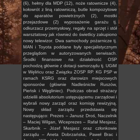
(6), hełmy dla MDP (12), noże ratownicze (4),
kołowrót z liną ratowniczą, butle kompozytowe
do aparatów powietrznych (2), mostki
przejazdowe (2) wyposażenie garażu tj.
odkurzacz przemysłowy, regały na sprzęt i stół
warsztatowy jak również do świetlicy zakupiono
nowy telewizor. Dwa samochody pożarnicze tj.
MAN i Toyota poddane były specjalistycznym
przeglądom w autoryzowanych serwisach.
Środki finansowe na działalność OSP
pochodzą głównie z dotacji samorządu tj. UGiM
w Węlińcu oraz Związku ZOSP RP. KG PSP w
ramach KSRG oraz darowizn miejscowych
sponsorów (głównie Nadleśnictw Ruszów,
Pieńsk i Węgliniec). Podczas obrad strażacy
udzielili absolutorium ustępującemu zarządowi i
wybrali nowy zarząd oraz komisję rewizyjną.
Nowy skład zarządu przedstawia się
następująco: Prezes – Janusz Droś, Naczelnik
– Maciej Wilgan, Wiceprezes – Rafał Mesjasz,
Skarbnik – Józef Mesjasz oraz członkowie
zarządu – Aneta Dobrzańska, Paweł Brac i