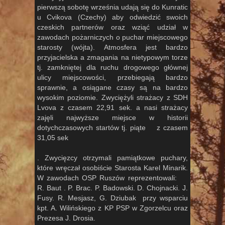
pierwszą sobotę września udają się do Kunratic
u Cvikova (Czechy) aby odwiedzić swoich
czeskich partnerów oraz wziąć udział w
zawodach pożarniczych o puchar miejscowego
starosty (wójta). Atmosfera jest bardzo
przyjacielska a zmagania na nietypowym torze
tj. zamkniętej dla ruchu drogowego głównej
ulicy miejscowości, przebiegają bardzo
sprawnie, a osiągane czasy są na bardzo
wysokim poziomie. Zwyciężyli strażacy z SDH
Lvova z czasem 22,91 sek. a nasi strażacy
zajęli najwyższe miejsce w historii
dotychczasowych startów tj. piąte z czasem
31,05 sek
. Zwycięzcy otrzymali pamiątkowe puchary,
które wręczał osobiście Starosta Karel Minarik.
W zawodach OSP Ruszów reprezentowali:
R. Baut . P. Brac. P. Badowski. D. Chojnacki. J.
Fusy. R. Mesjasz, G. Dziubak przy wsparciu
kpt. A. Wilińskiego z KP PSP w Zgorzelcu oraz
Prezesa J. Drosia.