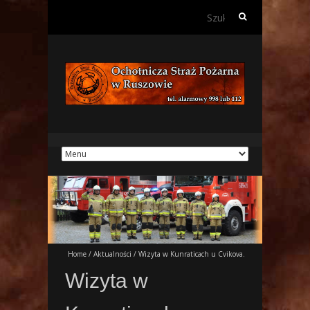
Szukaj:
Home
/
Aktualności
/
Wizyta w Kunraticach u Cvikova.
Wizyta w