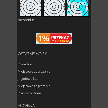
meteoblue
OSTATNIE WPISY
Pożar lasu
Miejscowe zagrożenie
Jagodowe lato
Miejscowe zagrożenie
Pracowity dzień
Archiwa
ARCHIWA