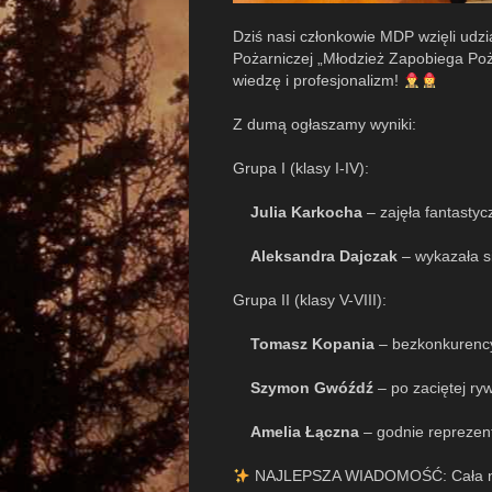
Dziś nasi członkowie MDP wzięli udz
Pożarniczej „Młodzież Zapobiega Poż
wiedzę i profesjonalizm!
Z dumą ogłaszamy wyniki:
Grupa I (klasy I-IV):
Julia Karkocha
– zajęła fantasty
Aleksandra Dajczak
– wykazała s
Grupa II (klasy V-VIII):
Tomasz Kopania
– bezkonkurencyj
Szymon Gwóźdź
– po zaciętej ryw
Amelia Łączna
– godnie reprezen
NAJLEPSZA WIADOMOŚĆ: Cała nasz