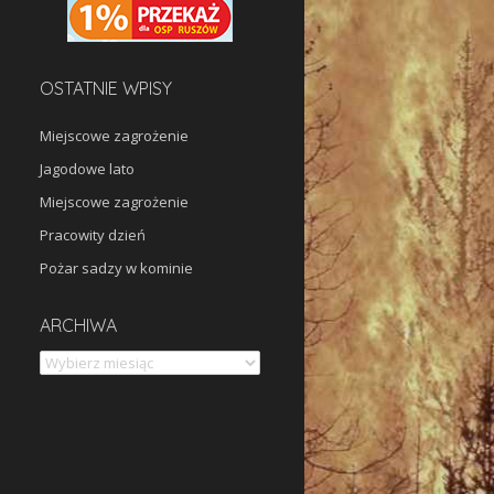
OSTATNIE WPISY
Miejscowe zagrożenie
Jagodowe lato
Miejscowe zagrożenie
Pracowity dzień
Pożar sadzy w kominie
Archiwa
ARCHIWA