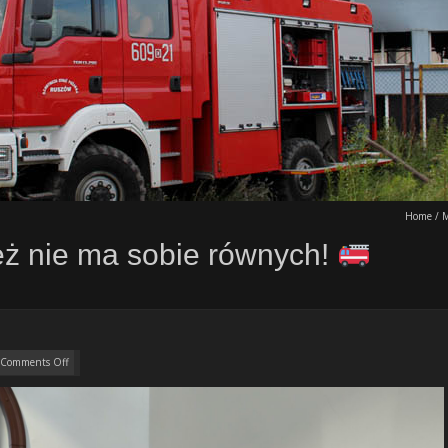
Home
/
ż nie ma sobie równych!
Comments Off