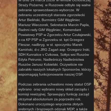
W dniu 14 marca 2026r w remizie Ochotniczej
Straży Pożarnej w Ruszowie odbyło się walne
zebranie sprawozdawczo-wyborcze. W
zebraniu uczestniczyli starosta zgorzelecki
Artur Bieliński, Burmistrz GiM Węgliniec
Mariusz Wieczorek, Sekretarza Marcin Papla,
Radnni rady GiM Węgliniec, Komendant
Powiatowy PSP w Zgorzelcu Artur Czułajewski,
z-ca KP PSP w Zgorzelcu st. kpt.Grzegorz
Fleszar, nadbryg. w st. spoczynku Marek
Kamiński, d-c JRG Żagań asp. Grzegorz Irski,
SDH Kunratice v Cvikowa, Sołtys wsi Ruszów
Edyta Petrunio, Nadleśniczy Nadleśnictwa
Ruszów Janusz Kobielski. Oczywiście nie
zabrakło naszych lokalnych Sponsorów, którzy
wspomagają funkcjonowanie naszej OSP.
Podczas zebrania uchwalono nowy statut OSP
wybrano oraz wybrano nowy skład zarządu i
komisji rewizyjnej. Sprawujący funkcję zarząd
otrzymał absolutorium za poprzedni rok.
Dokonano uroczystego wręczenia złotych
srebrnych i brązowych odznak MDP, a także