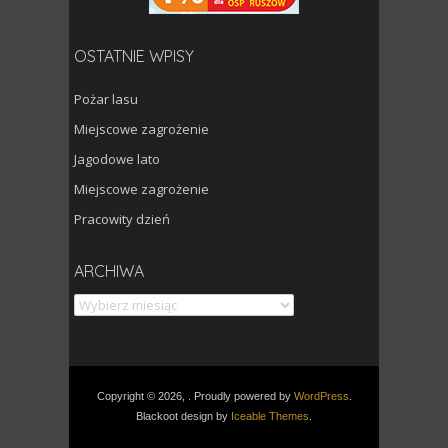
OSTATNIE WPISY
Pożar lasu
Miejscowe zagrożenie
Jagodowe lato
Miejscowe zagrożenie
Pracowity dzień
Archiwa
ARCHIWA
Copyright © 2026, . Proudly powered by
WordPress
.
Blackoot design by
Iceable Themes
.