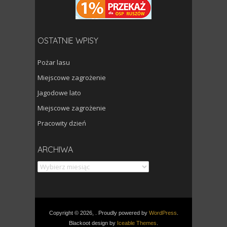
OSTATNIE WPISY
Pożar lasu
Miejscowe zagrożenie
Jagodowe lato
Miejscowe zagrożenie
Pracowity dzień
Archiwa
ARCHIWA
Copyright © 2026, . Proudly powered by
WordPress
.
Blackoot design by
Iceable Themes
.