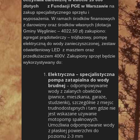
złotych z Fundacji PGE w Warszawie
na
zakup specjalistycznego sprzętu i
wyposażenia. W ramach środków finansowych
z darowizny oraz środków własnych (dotacja
Gminy Węgliniec – 4022,50 zł) zakupiono:
agregat prądotwórczy – trójfazowy, pompę
elektryczną do wody zanieczyszczonej, zestaw
oświetleniowy LED z masztem oraz
przedłużaczem 400V. Zakupiony sprzęt będzie
wykorzystywany do:
Elektryczna – specjalistyczna
pompa zatapialna do wody
brudnej
– odpompowywanie
wody z zalanych obiektów
(piwnice, mieszkania, garaże,
studzienki), szczególnie z miejsc
trudnodostępnych i tam gdzie nie
jest wskazane używanie
motopomp spalinowych.
Umożliwia odpompowanie wody
z płaskiej powierzchni do
poziomu 2-3 mm