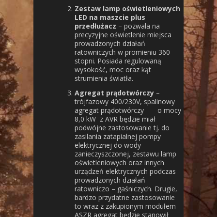
Zestaw lamp oświetleniowych
LED na maszcie plus
przedłużacz
– pozwala na
precyzyjne oświetlenie miejsca
prowadzonych działań
ratowniczych w promieniu 360
stopni. Posiada regulowaną
wysokość, moc oraz kąt
strumienia światła.
Agregat prądotwórczy
–
trójfazowy 400/230V, spalinowy
agregat prądotwórczy o mocy
8,0 kW z AVR będzie miał
podwójne zastosowanie tj. do
zasilania zatapialnej pompy
elektrycznej do wody
zanieczyszczonej, zestawu lamp
oświetleniowych oraz innych
urządzeń elektrycznych podczas
prowadzonych działań
ratowniczo – gaśniczych. Drugie,
bardzo przydatne zastosowanie
to wraz z zakupionym modułem
ASZR agregat będzie stanowił