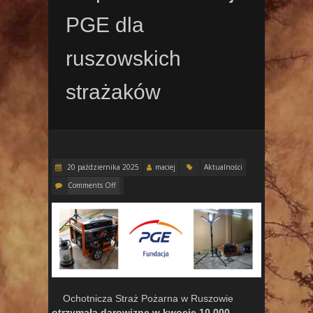
PGE dla
ruszowskich
strażaków
20 października 2025
maciej
Aktualności
Comments Off
Ochotnicza Straż Pożarna w Ruszowie
otrzymała darowiznę w kwocie 10 000