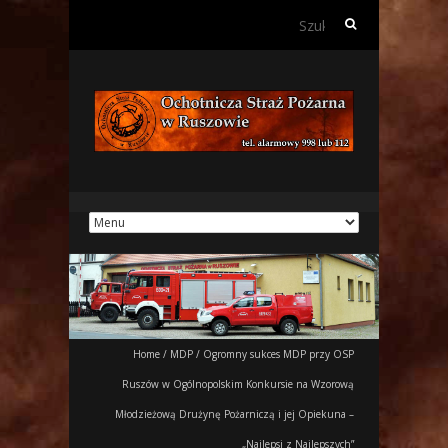
Szukaj:
Home
/
MDP
/
Ogromny sukces MDP przy OSP
Ruszów w Ogólnopolskim Konkursie na Wzorową
Młodzieżową Drużynę Pożarniczą i jej Opiekuna –
„Najlepsi z Najlepszych”