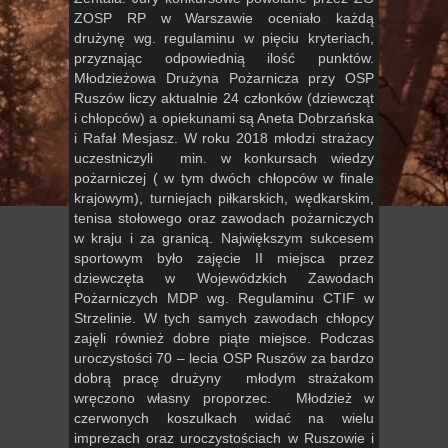
ZOSP RP w Warszawie oceniało każdą
drużynę wg. regulaminu w pięciu kryteriach,
przyznając odpowiednią ilość punktów.
Młodzieżowa Drużyna Pożarnicza przy OSP
Ruszów liczy aktualnie 24 członków (dziewcząt
i chłopców) a opiekunami są Aneta Dobrzańska
i Rafał Mesjasz. W roku 2018 młodzi strażacy
uczestniczyli min. w konkursach wiedzy
pożarniczej ( w tym dwóch chłopców w finale
krajowym), turniejach piłkarskich, wędkarskim,
tenisa stołowego oraz zawodach pożarniczych
w kraju i za granicą. Największym sukcesem
sportowym było zajęcie II miejsca przez
dziewczęta w Wojewódzkich Zawodach
Pożarniczych MDP wg. Regulaminu CTIF w
Strzelinie. W tych samych zawodach chłopcy
zajęli również dobre piąte miejsce. Podczas
uroczystości 70 – lecia OSP Ruszów za bardzo
dobrą pracę drużyny młodym strażakom
wręczono własny proporzec. Młodzież w
czerwonych koszulkach widać na wielu
imprezach oraz uroczystościach w Ruszowie i