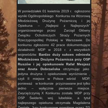
W poniedziałek 01 kwietnia 2019 r. ogłoszono
wyniki Ogólnopolskiego Konkursu na Wzorową
Młodzieżową Drużynę Pożarniczą i jej
Opiekuna – „Najlepsi z Najlepszych”
organizowanego przez Zarząd Główny
Związku Ochotniczych Straży Pożarnych
Rzeczypospolitej Polskiej w Warszawie. Do
konkursu zgłoszono 42 prace dokumentujące
działalność MDP w 2018 r. z wszystkich
województw.
Bardzo duży sukces odniosła
Młodzieżowa Drużyna Pożarnicza przy OSP
Ruszów i jej opiekunowie Rafał Mesjasz
oraz Aneta Dobrzańska
otrzymując jako
jedyna drużyna i opiekunowie wyróżnienie ,
czyli II miejsce w Polsce wśród MDP,
ponieważ w konkursie przyznawane jest tylko
jedno – wyłącznie pierwsze miejsce.
Zwyciężczynią X Konkursu została MDP przy
OSP Świderki, woj. lubelskie, a tytuł
najlepszego opiekuna otrzymała Magdalena
Żentała. Jury konkursowe powołane przez ZG